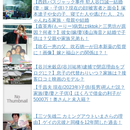
【西鉄バスジャック事件 犯人谷口誠一結婚
(妻・嫁・子供)？現在の顔!被害者と面会】塚
本達子や女の子、寝てた人や逃げた人、2ち
ゃんねる家族・母親や結婚
【森英寿(もーりー)病気はtiktokと三男坊が原
因？何者？】彼女(嫁/妻)漆山海音と結婚で子
供は？父親や家族兄弟も！
【吹石一恵の父、吹石徳一が日本新薬の監督
に！画像】嫁と福山との関係は？！
【谷川米穀店(谷川祐将)逮捕で閉店理由をブ
ログに？】息子の代替わりいつ？家族は？接
客口コミ映画のモデル？
【千昌夫 現在(2023年)子供(長男)死んだ説？
家族(妻/妻と子供)】ほくろで借金の利子が
5000万！奥さんと未入籍？
【三ツ矢雄二 カミングアウトいまさらの理
由】ゲイの元彼と同棲を12年間した過去！