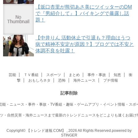
【坂口杏里が熊切あさ美にツイッターのDM
で『男紹介して』】バイキングで暴露し話
題！
【中井りん 活動休止で引退も？理由はうつ
病で精神不安定が原因？】ブログでは不安と
体調不良を吐露！
芸能
ＴＶ番組
スポーツ
まとめ
事件・事故
知恵
衝
撃
おもしろネタ
恐怖
海外ニュース
プチ情報
記事削除
芸能・ニュース・事件・事故・TV番組・趣味・ゲームアプリ・イベント情報・スポ
ツ・自然災害・海外ニュースまで最新のトレンドニュースをどこよりも速くお届け!
Copyright© 【トレンド速報.COM】 , 2026 All Rights Reserved.
powered by
STINGER