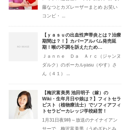
藤なつとカズレーザーまとめ お笑い
コンビ・ ...
【ｙａｓｕの出血性声帯炎とは？治療
期間は？！】カバーアルバム発売延
期！喉の不調を訴えたため…
Ｊａｎｎｅ Ｄａ Ａｒｃ（ジャンヌ
ダルク）のボーカルyasu（やす）さ
ん（４１） ...
【梅沢富美男 池田明子（嫁）の
Wiki・生年月日や娘は？】フィトセラ
ピスト（植物療法士）でソフィアフィ
トセラピーカレッジ学校経営！
1月31日夜9時～放送のナイナイアン
サーで、梅沢富美男（うめざわとみ