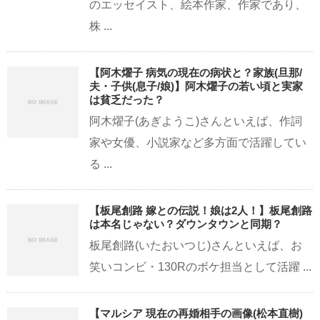
のエッセイスト、絵本作家、作家であり、
株 ...
【阿木燿子 病気の現在の病状と？家族(旦那/
夫・子供(息子/娘)】阿木燿子の若い頃と実家
は貧乏だった？
阿木燿子(あぎようこ)さんといえば、作詞
家や女優、小説家など多方面で活躍してい
る ...
【板尾創路 嫁との伝説！娘は2人！】板尾創路
は本名じゃない？ダウンタウンと同期？
板尾創路(いたおいつじ)さんといえば、お
笑いコンビ・130Rのボケ担当として活躍 ...
【マルシア 現在の再婚相手の画像(松本直樹)