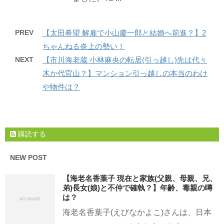
PREV
【太田希望 解雇で小山慶一郎と結婚へ前進？】2
ちゃんねる炎上の勢い！
NEXT
【市川海老蔵 小林麻央の転居(引っ越し)先は代々
木か代官山？】マンション引っ越しの本当のわけ
や物件は？
購読する
NEW POST
【海老名香葉子 現在と家族(父親、母親、兄、
弟)長女(娘)と不仲で確執？】年齢、毒親の噂
は？
海老名香葉子(えびなかよこ)さんは、日本