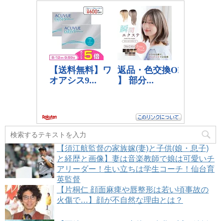
【須江航監督の家族嫁(妻)と子供(娘・息子)
と経歴と画像】妻は音楽教師で娘は可愛いチ
アリーダー！生い立ちは学生コーチ！仙台育
英監督
【片桐仁 顔面麻痺や唇整形は若い頃事故の
火傷で…】顔が不自然な理由とは？