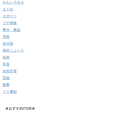
おもしろネタ
まとめ
スポーツ
プチ情報
事件・事故
恐怖
未分類
海外ニュース
知恵
美容
自然災害
芸能
衝撃
ＴＶ番組
★おすすめITEM★