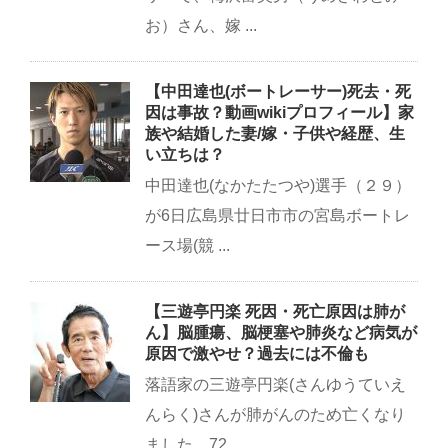
お）さん、嫁 ...
【中田達也(ボートレーサー)死去・死
因は事故？動画wikiプロフィール】家
族や結婚した妻/嫁・子供や経歴、生
い立ちは？
中田達也(なかたたつや)選手（２９）
が6日広島県廿日市市の宮島ボートレ
ース場(競 ...
【三遊亭円楽 死因・死亡原因は肺が
ん】脳腫瘍、脳梗塞や肺炎など病気が
原因で激やせ？過去には不倫も
落語家の三遊亭円楽(さんゆうていえ
んらく)さんが肺がんのため亡くなり
ました。72 ...