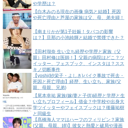
や学歴は？
【白木みのる現在の画像 病気と結婚】死因
や死亡理由と芦屋の家族は父、母、弟夫婦！
【南まりかが第1子妊娠！タバコの影響
は？】旦那の小池純輝と結婚で禁煙できた？
【田村瑠奈 生い立ち経歴や学歴と家族（父
親）田村修は医師！】父親の病院はどこ？ツ
イッター、フェスブック、インスタは？スス
キノ切断事件
【yoshi(紗栄子・よしき)バイク事故で死去・
死因と死亡理由】経歴、生い立ち、家族(父
親、母親、兄弟)
【尾本幸祐 家族(嫁/妻と子供)経歴と学歴と生
い立ちプロフィール】借金？中学校や出身大
学ツイッターやフェイスブックは？後藤祐樹
と同級生
【髙橋海人ママはハーフのフィリピン？家族
(父親、母親、姉)】彼女と熱愛と破局や漫画