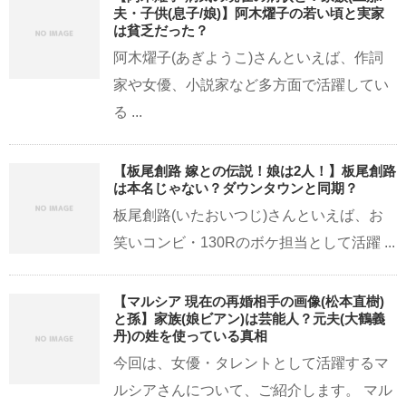
夫・子供(息子/娘)】阿木燿子の若い頃と実家
は貧乏だった？
阿木燿子(あぎようこ)さんといえば、作詞
家や女優、小説家など多方面で活躍してい
る ...
【板尾創路 嫁との伝説！娘は2人！】板尾創路
は本名じゃない？ダウンタウンと同期？
板尾創路(いたおいつじ)さんといえば、お
笑いコンビ・130Rのボケ担当として活躍 ...
【マルシア 現在の再婚相手の画像(松本直樹)
と孫】家族(娘ビアン)は芸能人？元夫(大鶴義
丹)の姓を使っている真相
今回は、女優・タレントとして活躍するマ
ルシアさんについて、ご紹介します。 マル