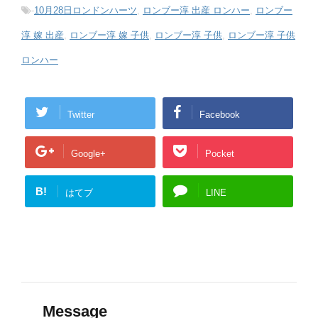
-
10月28日ロンドンハーツ
,
ロンブー淳 出産 ロンハー
,
ロンブー
淳 嫁 出産
,
ロンブー淳 嫁 子供
,
ロンブー淳 子供
,
ロンブー淳 子供
ロンハー
Twitter
Facebook
Google+
Pocket
B!
はてブ
LINE
Message