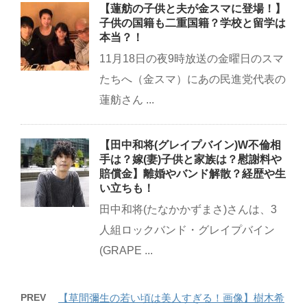
【蓮舫の子供と夫が金スマに登場！】
子供の国籍も二重国籍？学校と留学は
本当？！
11月18日の夜9時放送の金曜日のスマ
たちへ（金スマ）にあの民進党代表の
蓮舫さん ...
【田中和将(グレイプバイン)W不倫相
手は？嫁(妻)子供と家族は？慰謝料や
賠償金】離婚やバンド解散？経歴や生
い立ちも！
田中和将(たなかかずまさ)さんは、3
人組ロックバンド・グレイプバイン
(GRAPE ...
PREV
【草間彌生の若い頃は美人すぎる！画像】樹木希