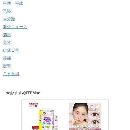
事件・事故
恐怖
未分類
海外ニュース
知恵
美容
自然災害
芸能
衝撃
ＴＶ番組
★おすすめITEM★