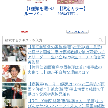
【須江航監督の家族嫁(妻)と子供(娘・息子)
と経歴と画像】妻は音楽教師で娘は可愛いチ
アリーダー！生い立ちは学生コーチ！仙台育
英監督
【片桐仁 顔面麻痺や唇整形は若い頃事故の
火傷で…】顔が不自然な理由とは？
【森英寿(もーりー)病気はtiktokと三男坊が原
因？何者？】彼女(嫁/妻)漆山海音と結婚で子
供は？父親や家族兄弟も！
【ROLLY寺西 結婚(妻/嫁/奥さん、子供)すっ
ぴんがヤバい？ハーフ？外人？】障害や経歴