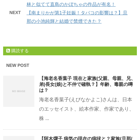
林と似てて直島のかぼちゃの作品が有名！
NEXT
【南まりかが第1子妊娠！タバコの影響は？】旦
那の小池純輝と結婚で禁煙できた？
購読する
NEW POST
【海老名香葉子 現在と家族(父親、母親、兄、
弟)長女(娘)と不仲で確執？】年齢、毒親の噂
は？
海老名香葉子(えびなかよこ)さんは、日本
のエッセイスト、絵本作家、作家であり、
株 ...
【阿木燿子 病気の現在の病状と？家族(旦那/