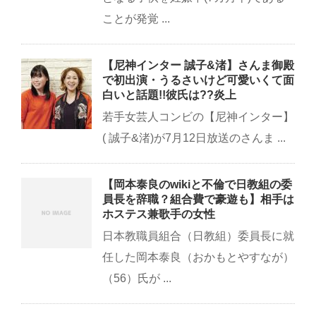
ことが発覚 ...
【尼神インター 誠子&渚】さんま御殿
で初出演・うるさいけど可愛いくて面
白いと話題!!彼氏は??炎上
若手女芸人コンビの【尼神インター】
( 誠子&渚)が7月12日放送のさんま ...
【岡本泰良のwikiと不倫で日教組の委
員長を辞職？組合費で豪遊も】相手は
ホステス兼歌手の女性
日本教職員組合（日教組）委員長に就
任した岡本泰良（おかもとやすなが）
（56）氏が ...