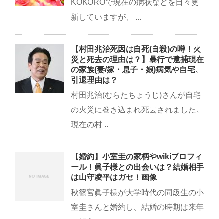
KOKOROで現在の病状などを日々更
新していますが、 ...
【村田兆治死因は自死(自殺)の噂！火
災と死去の理由は？】暴行で逮捕現在
の家族(妻/嫁・息子・娘)病気や自宅、
引退理由は？
村田兆治(むらたちょうじ)さんが自宅
の火災に巻き込まれ死去されました。
現在の村 ...
【婚約】小室圭の家柄やwikiプロフィ
ール！眞子様との出会いは？結婚相手
は山守凌平はガセ！画像
秋篠宮眞子様が大学時代の同級生の小
室圭さんと婚約し、結婚の時期は来年