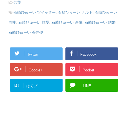
-
芸能
-
石崎ひゅーい ツイッター
,
石崎ひゅーい ナルト
,
石崎ひゅーい
同棲
,
石崎ひゅーい 熱愛
,
石崎ひゅーい 画像
,
石崎ひゅーい 結婚
,
石崎ひゅーい 蒼井優
Twitter
Facebook
Google+
Pocket
B!
はてブ
LINE