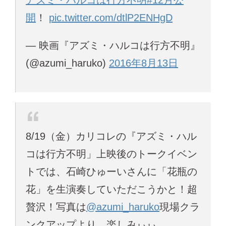
アズミ・ハルコは行方不明
#12月公
開
！
pic.twitter.com/dtlP2ENHgD
— 映画『アズミ・ハルコは行方不明』
(@azumi_haruko)
2016年8月13日
8/19（金）カリコレの『アズミ・ハル
コは行方不明」上映後のトークイベン
トでは、石崎ひゅーいさんに「花瓶の
花」を生演奏していただこうかと！超
贅沢！写真は
@azumi_haruko
現場クラ
ンクアップより。楽しみぃぃ