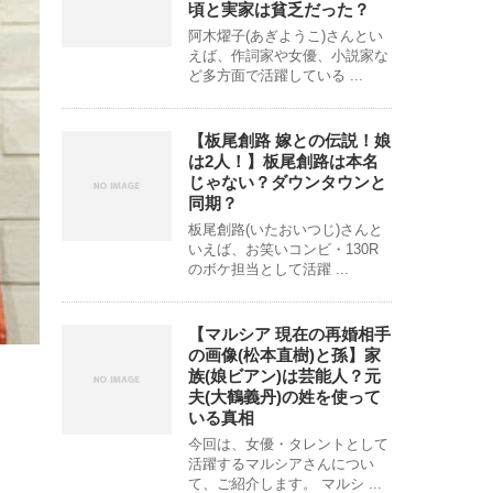
頃と実家は貧乏だった？
阿木燿子(あぎようこ)さんとい
えば、作詞家や女優、小説家な
ど多方面で活躍している ...
【板尾創路 嫁との伝説！娘
は2人！】板尾創路は本名
じゃない？ダウンタウンと
同期？
板尾創路(いたおいつじ)さんと
いえば、お笑いコンビ・130R
のボケ担当として活躍 ...
【マルシア 現在の再婚相手
の画像(松本直樹)と孫】家
族(娘ビアン)は芸能人？元
夫(大鶴義丹)の姓を使って
いる真相
今回は、女優・タレントとして
活躍するマルシアさんについ
て、ご紹介します。 マルシ ...