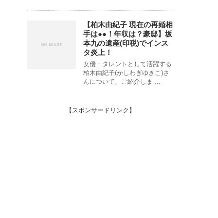
【柏木由紀子 現在の再婚相
手は●●！年収は？豪邸】坂
本九の遺産(印税)でインス
タ炎上！
女優・タレントとして活躍する
柏木由紀子(かしわぎゆきこ)さ
んについて、ご紹介しま ...
【スポンサードリンク】