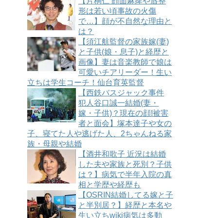
【片桐仁 顔面麻痺や唇整
形は若い頃事故の火傷
で…】顔が不自然な理由と
は？
【須江航監督の家族嫁(妻)
と子供(娘・息子)と経歴と
画像】妻は音楽教師で娘は
可愛いチアリーダー！生い
立ちは学生コーチ！仙台育英監督
【西鉄バスジャック事件
犯人谷口誠一結婚(妻・
嫁・子供)？現在の顔!被害
者と面会】塚本達子や女の
子、寝てた人や逃げた人、2ちゃんねる家
族・母親や結婚
【酒井和歌子 近況は結婚
した夫や家族と死別？子供
は？】病気で半年入院の真
相と学歴や経歴も
【OSRIN結婚してる嫁と子
と半別居？】経歴と本名や
生い立ちwiki病気は多動