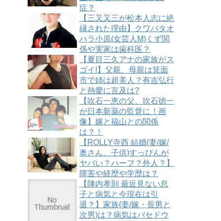
症？
【三又又三が松本人志に絶
縁された理由】クワバタオ
ハラ小原(女芸人M)くず関
係や実家は歯科医？
【夏目三久アナの家族がス
ゴイ!】父親、母親は箕面
市で姉は超美人？有吉弘行
と熱愛に言及は?
【吹石一恵の父、吹石徳一
が日本新薬の監督に！画
像】嫁と福山との関係
は？！
【ROLLY寺西 結婚(妻/嫁/
奥さん、子供)すっぴんが
ヤバい？ハーフ？外人？】
障害や経歴や学歴は？
【陣内孝則 最近見ない息
子と病気と今現在は引
退？】家族(妻/嫁・長男と
次男)は？病気はバセドウ