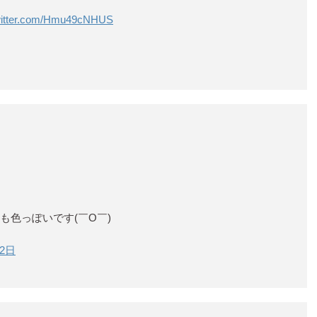
twitter.com/Hmu49cNHUS
も色っぽいです(￣O￣)
12日