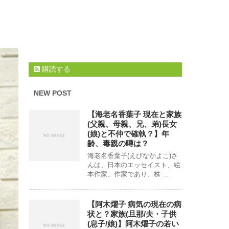
購読する
NEW POST
【海老名香葉子 現在と家族
(父親、母親、兄、弟)長女
(娘)と不仲で確執？】年
齢、毒親の噂は？
海老名香葉子(えびなかよこ)さ
んは、日本のエッセイスト、絵
本作家、作家であり、株 ...
【阿木燿子 病気の現在の病
状と？家族(旦那/夫・子供
(息子/娘)】阿木燿子の若い