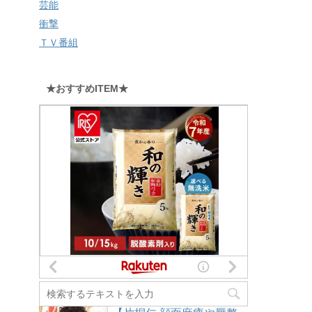
芸能
衝撃
ＴＶ番組
★おすすめITEM★