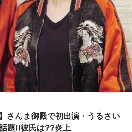
渚】さんま御殿で初出演・うるさい
題!!彼氏は??炎上