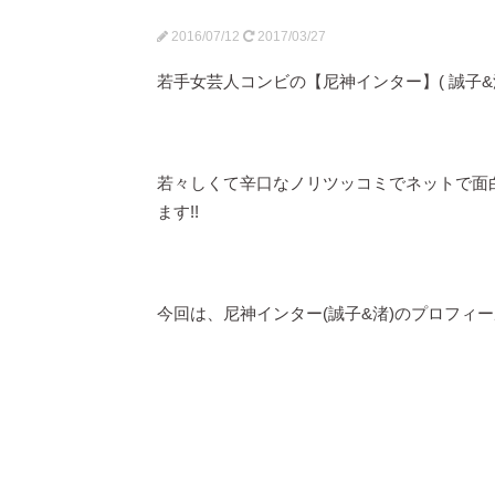
2016/07/12
2017/03/27
若手女芸人コンビの【尼神インター】( 誠子&
若々しくて辛口なノリツッコミでネットで面
ます!!
今回は、尼神インター(誠子&渚)のプロフィー