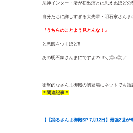
尼神インター・渚が初出演とは思えぬほどの勢
自分たちに詳しすぎる大先輩・明石家さんま
『うちらのことよう見とんな！』
と悪態をつくほど!!
あの明石家さんまにですよ??!!!＼(◎o◎)／
衝撃的なさんま御殿の初登場にネットでも話題
＊関連記事＊
【【踊るさんま御殿SP 7月12日】最強2