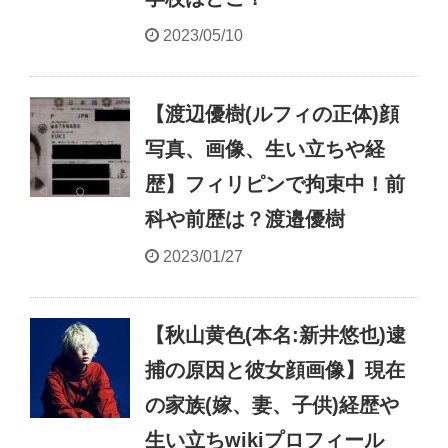
2023/05/10
【渡辺優樹(ルフィの正体)顔
写真、画像、生い立ちや経
歴】フィリピンで拘束中！前
科や前歴は？渡邉優樹
2023/01/27
【秋山黄色(本名:新井悠也)逮
捕の原因と彼女顔画像】現在
の家族(嫁、妻、子供)経歴や
生い立ちwikiプロフィール