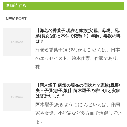
購読する
NEW POST
【海老名香葉子 現在と家族(父親、母親、兄、
弟)長女(娘)と不仲で確執？】年齢、毒親の噂
は？
海老名香葉子(えびなかよこ)さんは、日本
のエッセイスト、絵本作家、作家であり、
株 ...
【阿木燿子 病気の現在の病状と？家族(旦那/
夫・子供(息子/娘)】阿木燿子の若い頃と実家
は貧乏だった？
阿木燿子(あぎようこ)さんといえば、作詞
家や女優、小説家など多方面で活躍してい
る ...