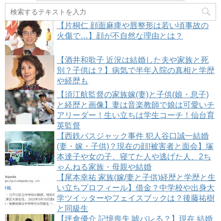
【片桐仁 顔面麻痺や唇整形は若い頃事故の
火傷で…】顔が不自然な理由とは？
【酒井和歌子 近況は結婚した夫や家族と死
別？子供は？】病気で半年入院の真相と学歴
や経歴も
【須江航監督の家族嫁(妻)と子供(娘・息子)
と経歴と画像】妻は音楽教師で娘は可愛いチ
アリーダー！生い立ちは学生コーチ！仙台育
英監督
【西鉄バスジャック事件 犯人谷口誠一結婚
(妻・嫁・子供)？現在の顔!被害者と面会】塚
本達子や女の子、寝てた人や逃げた人、2ち
ゃんねる家族・母親や結婚
【尾本幸祐 家族(嫁/妻と子供)経歴と学歴と生
い立ちプロフィール】借金？中学校や出身大
学ツイッターやフェイスブックは？後藤祐樹
と同級生
【坪倉優介 記憶喪失 嘘バレる？】現在 結婚