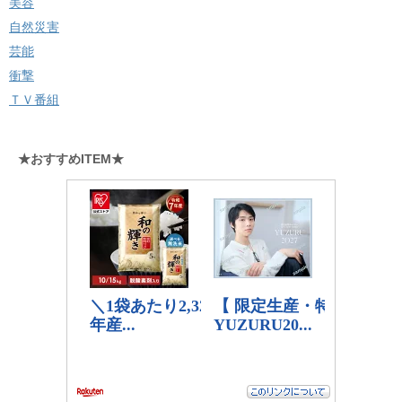
美容
自然災害
芸能
衝撃
ＴＶ番組
★おすすめITEM★