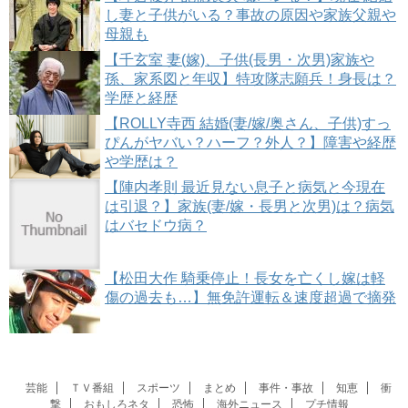
し妻と子供がいる？事故の原因や家族父親や
母親も
【千玄室 妻(嫁)、子供(長男・次男)家族や
孫、家系図と年収】特攻隊志願兵！身長は？
学歴と経歴
【ROLLY寺西 結婚(妻/嫁/奥さん、子供)すっ
ぴんがヤバい？ハーフ？外人？】障害や経歴
や学歴は？
【陣内孝則 最近見ない息子と病気と今現在
は引退？】家族(妻/嫁・長男と次男)は？病気
はバセドウ病？
【松田大作 騎乗停止！長女を亡くし嫁は軽
傷の過去も…】無免許運転＆速度超過で摘発
芸能
ＴＶ番組
スポーツ
まとめ
事件・事故
知恵
衝
撃
おもしろネタ
恐怖
海外ニュース
プチ情報