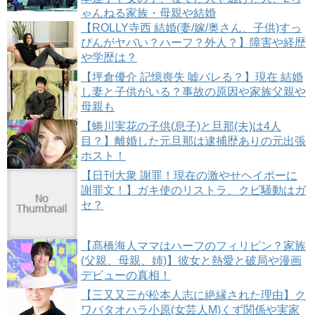
ゃんねる家族・母親や結婚
【ROLLY寺西 結婚(妻/嫁/奥さん、子供)すっ
ぴんがヤバい？ハーフ？外人？】障害や経歴
や学歴は？
【坪倉優介 記憶喪失 嘘バレる？】現在 結婚
し妻と子供がいる？事故の原因や家族父親や
母親も
【蜷川実花の子供(息子)と旦那(夫)は4人
目？】離婚した元旦那は逮捕歴ありの元出張
ホスト！
【日刊大衆 謝罪！現在の激やせヘイポーに
謝罪文！】ガキ使のリストラ、クビ騒動はガ
セ？
【髙橋海人ママはハーフのフィリピン？家族
(父親、母親、姉)】彼女と熱愛と破局や漫画
デビューの真相！
【三又又三が松本人志に絶縁された理由】ク
ワバタオハラ小原(女芸人M)くず関係や実家