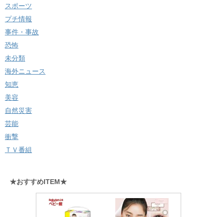
スポーツ
プチ情報
事件・事故
恐怖
未分類
海外ニュース
知恵
美容
自然災害
芸能
衝撃
ＴＶ番組
★おすすめITEM★