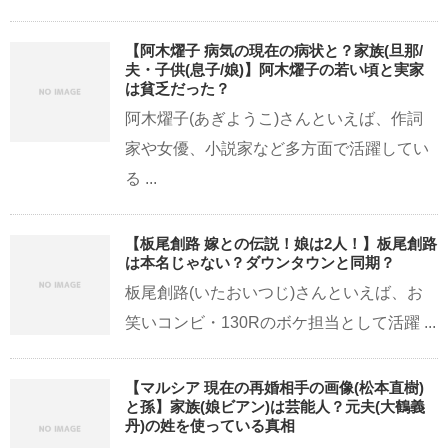
【阿木燿子 病気の現在の病状と？家族(旦那/
夫・子供(息子/娘)】阿木燿子の若い頃と実家
は貧乏だった？
阿木燿子(あぎようこ)さんといえば、作詞
家や女優、小説家など多方面で活躍してい
る ...
【板尾創路 嫁との伝説！娘は2人！】板尾創路
は本名じゃない？ダウンタウンと同期？
板尾創路(いたおいつじ)さんといえば、お
笑いコンビ・130Rのボケ担当として活躍 ...
【マルシア 現在の再婚相手の画像(松本直樹)
と孫】家族(娘ビアン)は芸能人？元夫(大鶴義
丹)の姓を使っている真相