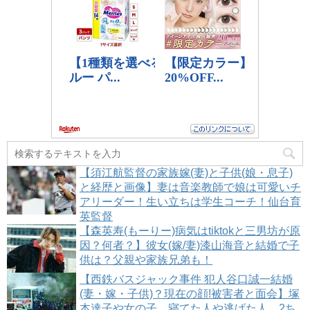
【須江航監督の家族嫁(妻)と子供(娘・息子)
と経歴と画像】妻は音楽教師で娘は可愛いチ
アリーダー！生い立ちは学生コーチ！仙台育
英監督
【森英寿(もーりー)病気はtiktokと三男坊が原
因？何者？】彼女(嫁/妻)漆山海音と結婚で子
供は？父親や家族兄弟も！
【西鉄バスジャック事件 犯人谷口誠一結婚
(妻・嫁・子供)？現在の顔!被害者と面会】塚
本達子や女の子、寝てた人や逃げた人、2ち