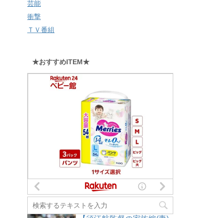
芸能
衝撃
ＴＶ番組
★おすすめITEM★