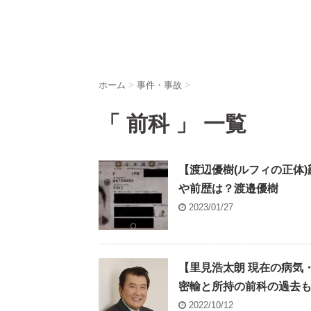
ホーム
>
事件・事故
>
「 前科 」 一覧
【渡辺優樹(ルフィの正体
や前歴は？渡邉優樹
2023/01/27
【里見浩太朗 現在の病気
密輸と所持の前科の過去
2022/10/12