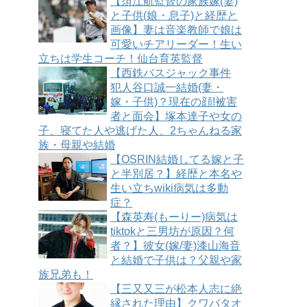
【須江航監督の家族嫁(妻)
と子供(娘・息子)と経歴と
画像】妻は音楽教師で娘は
可愛いチアリーダー！生い
立ちは学生コーチ！仙台育英監督
【西鉄バスジャック事件
犯人谷口誠一結婚(妻・
嫁・子供)？現在の顔!被害
者と面会】塚本達子や女の
子、寝てた人や逃げた人、2ちゃんねる家
族・母親や結婚
【OSRIN結婚してる嫁と子
と半別居？】経歴と本名や
生い立ちwiki病気は多動
症？
【森英寿(もーりー)病気は
tiktokと三男坊が原因？何
者？】彼女(嫁/妻)漆山海音
と結婚で子供は？父親や家
族兄弟も！
【三又又三が松本人志に絶
縁された理由】クワバタオ