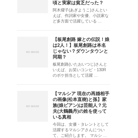
頃と実家は貧乏だった？
阿木燿子(あぎようこ)さんとい
えば、作詞家や女優、小説家な
ど多方面で活躍している ...
【板尾創路 嫁との伝説！娘
は2人！】板尾創路は本名
じゃない？ダウンタウンと
同期？
板尾創路(いたおいつじ)さんと
いえば、お笑いコンビ・130R
のボケ担当として活躍 ...
【マルシア 現在の再婚相手
の画像(松本直樹)と孫】家
族(娘ビアン)は芸能人？元
夫(大鶴義丹)の姓を使って
いる真相
今回は、女優・タレントとして
活躍するマルシアさんについ
て、ご紹介します。 マルシ ...