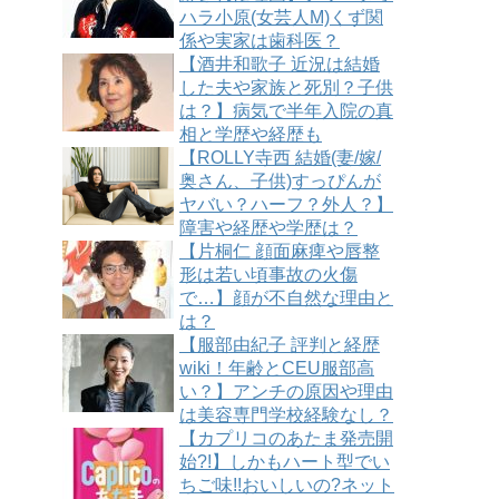
ハラ小原(女芸人M)くず関
係や実家は歯科医？
【酒井和歌子 近況は結婚
した夫や家族と死別？子供
は？】病気で半年入院の真
相と学歴や経歴も
【ROLLY寺西 結婚(妻/嫁/
奥さん、子供)すっぴんが
ヤバい？ハーフ？外人？】
障害や経歴や学歴は？
【片桐仁 顔面麻痺や唇整
形は若い頃事故の火傷
で…】顔が不自然な理由と
は？
【服部由紀子 評判と経歴
wiki！年齢とCEU服部高
い？】アンチの原因や理由
は美容専門学校経験なし？
【カプリコのあたま発売開
始?!】しかもハート型でい
ちご味!!おいしいの?ネット