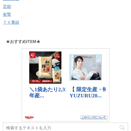
芸能
衝撃
ＴＶ番組
★おすすめITEM★