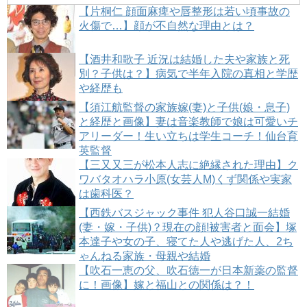
【片桐仁 顔面麻痺や唇整形は若い頃事故の
火傷で…】顔が不自然な理由とは？
【酒井和歌子 近況は結婚した夫や家族と死
別？子供は？】病気で半年入院の真相と学歴
や経歴も
【須江航監督の家族嫁(妻)と子供(娘・息子)
と経歴と画像】妻は音楽教師で娘は可愛いチ
アリーダー！生い立ちは学生コーチ！仙台育
英監督
【三又又三が松本人志に絶縁された理由】ク
ワバタオハラ小原(女芸人M)くず関係や実家
は歯科医？
【西鉄バスジャック事件 犯人谷口誠一結婚
(妻・嫁・子供)？現在の顔!被害者と面会】塚
本達子や女の子、寝てた人や逃げた人、2ち
ゃんねる家族・母親や結婚
【吹石一恵の父、吹石徳一が日本新薬の監督
に！画像】嫁と福山との関係は？！