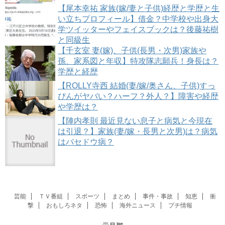
【尾本幸祐 家族(嫁/妻と子供)経歴と学歴と生
い立ちプロフィール】借金？中学校や出身大
学ツイッターやフェイスブックは？後藤祐樹
と同級生
【千玄室 妻(嫁)、子供(長男・次男)家族や
孫、家系図と年収】特攻隊志願兵！身長は？
学歴と経歴
【ROLLY寺西 結婚(妻/嫁/奥さん、子供)すっ
ぴんがヤバい？ハーフ？外人？】障害や経歴
や学歴は？
【陣内孝則 最近見ない息子と病気と今現在
は引退？】家族(妻/嫁・長男と次男)は？病気
はバセドウ病？
芸能
ＴＶ番組
スポーツ
まとめ
事件・事故
知恵
衝
撃
おもしろネタ
恐怖
海外ニュース
プチ情報