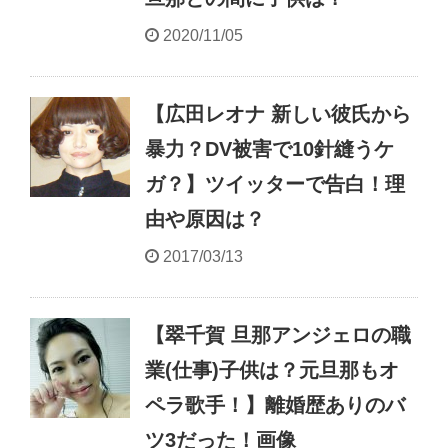
2020/11/05
【広田レオナ 新しい彼氏から
暴力？DV被害で10針縫うケ
ガ？】ツイッターで告白！理
由や原因は？
2017/03/13
【翠千賀 旦那アンジェロの職
業(仕事)子供は？元旦那もオ
ペラ歌手！】離婚歴ありのバ
ツ3だった！画像