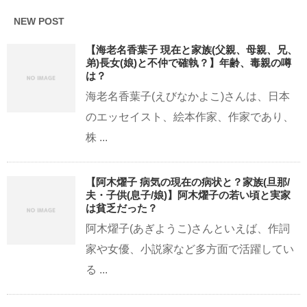
NEW POST
【海老名香葉子 現在と家族(父親、母親、兄、
弟)長女(娘)と不仲で確執？】年齢、毒親の噂
は？
海老名香葉子(えびなかよこ)さんは、日本
のエッセイスト、絵本作家、作家であり、
株 ...
【阿木燿子 病気の現在の病状と？家族(旦那/
夫・子供(息子/娘)】阿木燿子の若い頃と実家
は貧乏だった？
阿木燿子(あぎようこ)さんといえば、作詞
家や女優、小説家など多方面で活躍してい
る ...