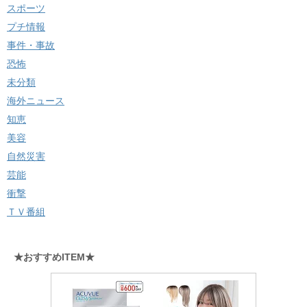
スポーツ
プチ情報
事件・事故
恐怖
未分類
海外ニュース
知恵
美容
自然災害
芸能
衝撃
ＴＶ番組
★おすすめITEM★