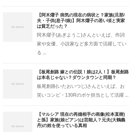
【阿木燿子 病気の現在の病状と？家族(旦那/
夫・子供(息子/娘)】阿木燿子の若い頃と実家
は貧乏だった？
阿木燿子(あぎようこ)さんといえば、作詞
家や女優、小説家など多方面で活躍してい
る ...
【板尾創路 嫁との伝説！娘は2人！】板尾創路
は本名じゃない？ダウンタウンと同期？
板尾創路(いたおいつじ)さんといえば、お
笑いコンビ・130Rのボケ担当として活躍 ...
【マルシア 現在の再婚相手の画像(松本直樹)
と孫】家族(娘ビアン)は芸能人？元夫(大鶴義
丹)の姓を使っている真相