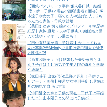
【西鉄バスジャック事件 犯人谷口誠一結婚
(妻・嫁・子供)？現在の顔!被害者と面会】塚
本達子や女の子、寝てた人や逃げた人、2ち
ゃんねる家族・母親や結婚
【柴田あゆみ 切り絵wikiプロフィール学歴や
経歴】家族(旦那・夫や子供)切り絵販売と購
入方法やディオール展にも！
【田中有紀美が第１子妊娠!】かまってちゃ
んは卒業?元Melodyで旦那は森口翔太でAKB
と関係が?!
【酒井和歌子 近況は結婚した夫や家族と死
別？子供は？】病気で半年入院の真相と学歴
や経歴も
【家田荘子 出家(僧侶)旦那と死別！子供ジュ
リアーナ・画像】極道や女性刑務所！現在は
耳の病気で自宅は大阪
【沖田浩之の嫁と子供の現在！千代子は再婚
した？】山本陽子との間には子供が…