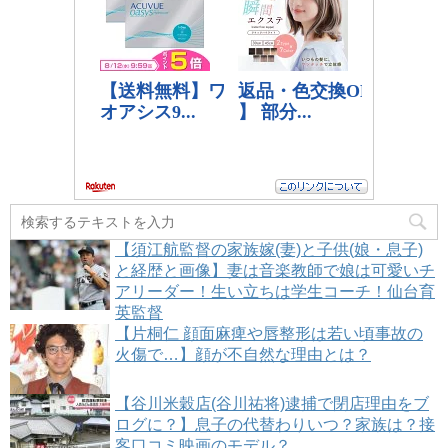
【須江航監督の家族嫁(妻)と子供(娘・息子)
と経歴と画像】妻は音楽教師で娘は可愛いチ
アリーダー！生い立ちは学生コーチ！仙台育
英監督
【片桐仁 顔面麻痺や唇整形は若い頃事故の
火傷で…】顔が不自然な理由とは？
【谷川米穀店(谷川祐将)逮捕で閉店理由をブ
ログに？】息子の代替わりいつ？家族は？接
客口コミ映画のモデル？