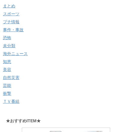
まとめ
スポーツ
プチ情報
事件・事故
恐怖
未分類
海外ニュース
知恵
美容
自然災害
芸能
衝撃
ＴＶ番組
★おすすめITEM★