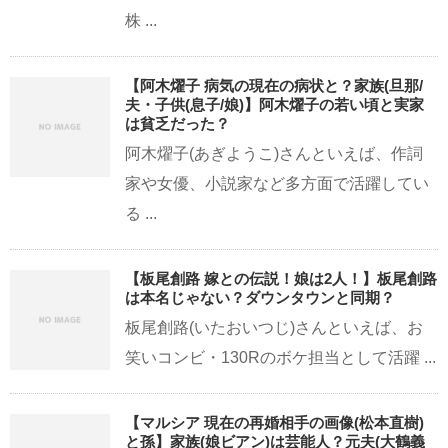
株 ...
【阿木燿子 病気の現在の病状と？家族(旦那/
夫・子供(息子/娘)】阿木燿子の若い頃と実家
は貧乏だった？
阿木燿子(あぎようこ)さんといえば、作詞
家や女優、小説家など多方面で活躍してい
る ...
【板尾創路 嫁との伝説！娘は2人！】板尾創路
は本名じゃない？ダウンタウンと同期？
板尾創路(いたおいつじ)さんといえば、お
笑いコンビ・130Rのボケ担当として活躍 ...
【マルシア 現在の再婚相手の画像(松本直樹)
と孫】家族(娘ビアン)は芸能人？元夫(大鶴義