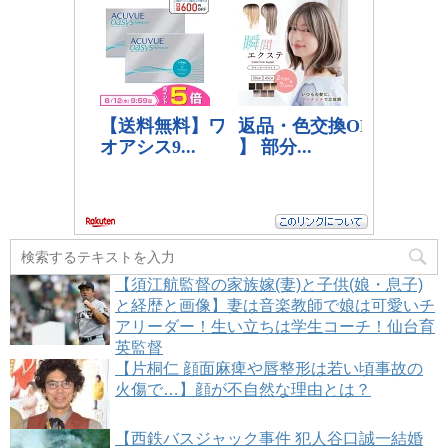
【須江航監督の家族嫁(妻)と子供(娘・息子)
と経歴と画像】妻は音楽教師で娘は可愛いチ
アリーダー！生い立ちは学生コーチ！仙台育
英監督
【片桐仁 顔面麻痺や唇整形は若い頃事故の
火傷で…】顔が不自然な理由とは？
【西鉄バスジャック事件 犯人谷口誠一結婚