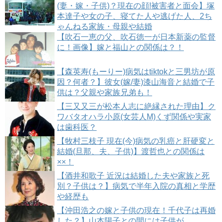
(妻・嫁・子供)？現在の顔!被害者と面会】塚
本達子や女の子、寝てた人や逃げた人、2ち
ゃんねる家族・母親や結婚
【吹石一恵の父、吹石徳一が日本新薬の監督
に！画像】嫁と福山との関係は？！
【森英寿(もーりー)病気はtiktokと三男坊が原
因？何者？】彼女(嫁/妻)漆山海音と結婚で子
供は？父親や家族兄弟も！
【三又又三が松本人志に絶縁された理由】ク
ワバタオハラ小原(女芸人M)くず関係や実家
は歯科医？
【牧村三枝子 現在(今)病気の乳癌と肝硬変と
結婚(旦那、夫、子供)】渡哲也との関係は
××！
【酒井和歌子 近況は結婚した夫や家族と死
別？子供は？】病気で半年入院の真相と学歴
や経歴も
【沖田浩之の嫁と子供の現在！千代子は再婚
した？】山本陽子との間には子供が…