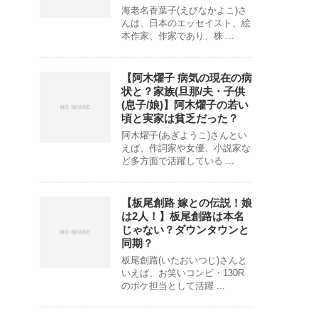
海老名香葉子(えびなかよこ)さ
んは、日本のエッセイスト、絵
本作家、作家であり、株 ...
【阿木燿子 病気の現在の病
状と？家族(旦那/夫・子供
(息子/娘)】阿木燿子の若い
頃と実家は貧乏だった？
阿木燿子(あぎようこ)さんとい
えば、作詞家や女優、小説家な
ど多方面で活躍している ...
【板尾創路 嫁との伝説！娘
は2人！】板尾創路は本名
じゃない？ダウンタウンと
同期？
板尾創路(いたおいつじ)さんと
いえば、お笑いコンビ・130R
のボケ担当として活躍 ...