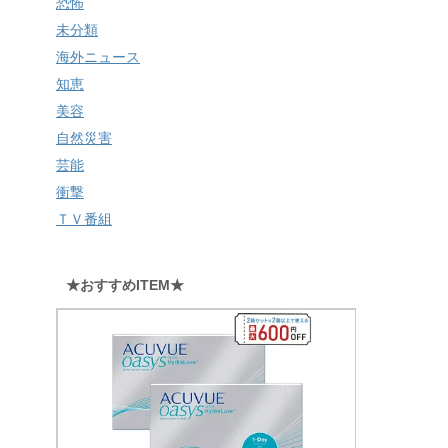
恐怖
未分類
海外ニュース
知恵
美容
自然災害
芸能
衝撃
ＴＶ番組
★おすすめITEM★