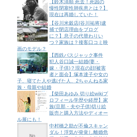
【鈴木清順 死去！死因の
慢性閉塞性肺疾患とは？】
現在は再婚していた！
【谷川米穀店(谷川祐将)逮
捕で閉店理由をブログ
に？】息子の代替わりい
つ？家族は？接客口コミ映
画のモデル？
【西鉄バスジャック事件
犯人谷口誠一結婚(妻・
嫁・子供)？現在の顔!被害
者と面会】塚本達子や女の
子、寝てた人や逃げた人、2ちゃんねる家
族・母親や結婚
【柴田あゆみ 切り絵wikiプ
ロフィール学歴や経歴】家
族(旦那・夫や子供)切り絵
販売と購入方法やディオー
ル展にも！
中村橋之助が不倫スキャン
ダル！浮気が発覚し離婚危