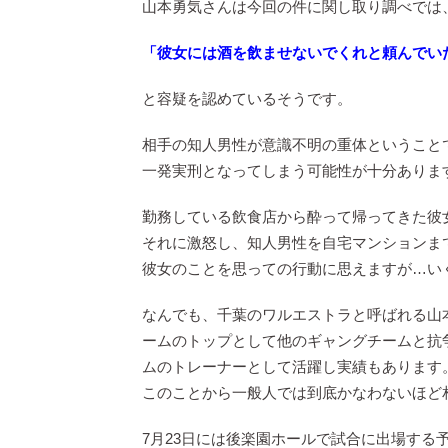
山本勇気さんは今回の件に関し取り調べでは
「彼女には酒を飲ませないでくれと頼んでい
と容疑を認めているそうです。
相手の知人男性が意識不明の重体ということ
一発実刑となってしまう可能性が十分ありま
勤務している飲食店から酔って帰ってきた彼
それに激怒し、知人男性を自宅マンションま
彼女のことを思っての行動に思えますが…いくら
なんでも、千葉のワルエストラと呼ばれる山
ームのトップとして他のギャングチームと抗
ムのトレーナーとして活躍し実績もあります
このことから一般人では到底かなわないほど
7月23日には後楽園ホールで試合に出場する