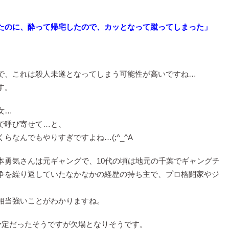
、
たのに、酔って帰宅したので、カッとなって蹴ってしまった」
で、これは殺人未遂となってしまう可能性が高いですね…
す。
女…
で呼び寄せて…と、
なんでもやりすぎですよね…(;^_^A
本勇気さんは元ギャングで、10代の頃は地元の千葉でギャングチ
争を繰り返していたなかなかの経歴の持ち主で、プロ格闘家やジ
。
相当強いことがわかりますね。
予定だったそうですが欠場となりそうです。