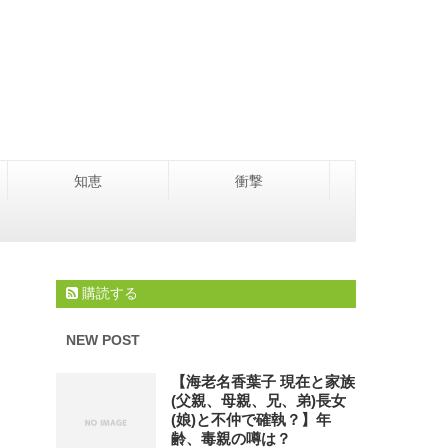
知恵
衝撃
購読する
NEW POST
【海老名香葉子 現在と家族
(父親、母親、兄、弟)長女
(娘)と不仲で確執？】年
齢、毒親の噂は？