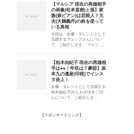
【マルシア 現在の再婚相手
の画像(松本直樹)と孫】家
族(娘ビアン)は芸能人？元
夫(大鶴義丹)の姓を使って
いる真相
今回は、女優・タレントとして
活躍するマルシアさんについ
て、ご紹介します。 マルシ ...
【柏木由紀子 現在の再婚相
手は●●！年収は？豪邸】坂
本九の遺産(印税)でインス
タ炎上！
女優・タレントとして活躍する
柏木由紀子(かしわぎゆきこ)さ
んについて、ご紹介しま ...
【スポンサードリンク】