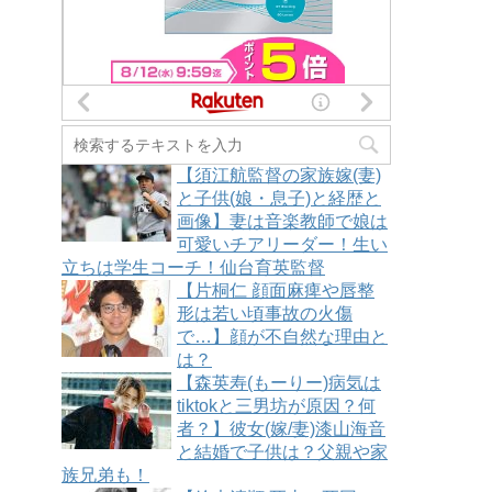
【須江航監督の家族嫁(妻)
と子供(娘・息子)と経歴と
画像】妻は音楽教師で娘は
可愛いチアリーダー！生い
立ちは学生コーチ！仙台育英監督
【片桐仁 顔面麻痺や唇整
形は若い頃事故の火傷
で…】顔が不自然な理由と
は？
【森英寿(もーりー)病気は
tiktokと三男坊が原因？何
者？】彼女(嫁/妻)漆山海音
と結婚で子供は？父親や家
族兄弟も！