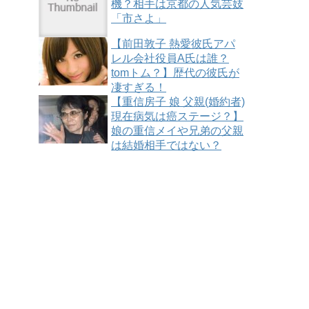
機？相手は京都の人気芸妓
「市さよ」
【前田敦子 熱愛彼氏アパ
レル会社役員A氏は誰？
tomトム？】歴代の彼氏が
凄すぎる！
【重信房子 娘 父親(婚約者)
現在病気は癌ステージ？】
娘の重信メイや兄弟の父親
は結婚相手ではない？