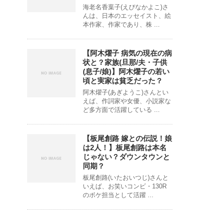
海老名香葉子(えびなかよこ)さ
んは、日本のエッセイスト、絵
本作家、作家であり、株 ...
【阿木燿子 病気の現在の病
状と？家族(旦那/夫・子供
(息子/娘)】阿木燿子の若い
頃と実家は貧乏だった？
阿木燿子(あぎようこ)さんとい
えば、作詞家や女優、小説家な
ど多方面で活躍している ...
【板尾創路 嫁との伝説！娘
は2人！】板尾創路は本名
じゃない？ダウンタウンと
同期？
板尾創路(いたおいつじ)さんと
いえば、お笑いコンビ・130R
のボケ担当として活躍 ...