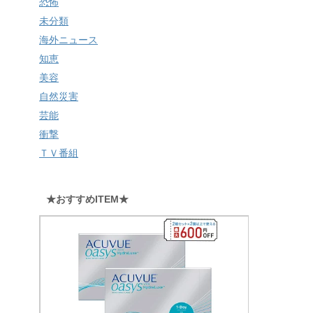
恐怖
未分類
海外ニュース
知恵
美容
自然災害
芸能
衝撃
ＴＶ番組
★おすすめITEM★