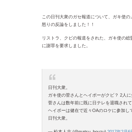
この日刊大衆のガセ報道について、ガキ使の
怒りの反論をしました！！
リストラ、クビの報道をされた、ガキ使の総
に謝罪を要求しました。
日刊大衆。
ガキ使の菅さんとヘイポーがクビ？ 2人
菅さんは数年前に既に日テレを退職されて
ヘイポーは健在で近々OAのロケに参加し
日刊大衆。
— 松本人志 (@matsu_bouzu)
2017年2月6