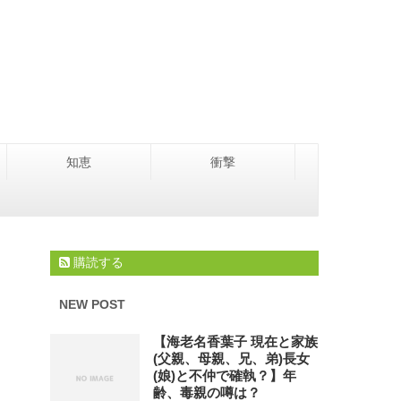
知恵
衝撃
購読する
NEW POST
【海老名香葉子 現在と家族
(父親、母親、兄、弟)長女
(娘)と不仲で確執？】年
齢、毒親の噂は？