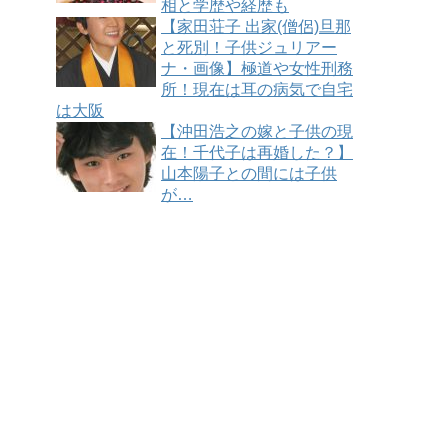
相と学歴や経歴も
【家田荘子 出家(僧侶)旦那
と死別！子供ジュリアー
ナ・画像】極道や女性刑務
所！現在は耳の病気で自宅
は大阪
【沖田浩之の嫁と子供の現
在！千代子は再婚した？】
山本陽子との間には子供
が…