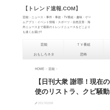
【トレンド速報.COM】
芸能・ニュース・事件・事故・TV番組・趣味・ゲー
ムアプリ・イベント情報・スポーツ・自然災害・海
外ニュースまで最新のトレンドニュースをどこより
も速くお届け!!
芸能
ＴＶ番組
おもしろネタ
恐怖
HOME
>
芸能
>
【日刊大衆 謝罪！現在
使のリストラ、クビ騒動
2017/02/06