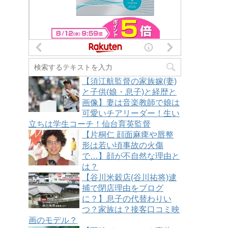
【須江航監督の家族嫁(妻)
と子供(娘・息子)と経歴と
画像】妻は音楽教師で娘は
可愛いチアリーダー！生い
立ちは学生コーチ！仙台育英監督
【片桐仁 顔面麻痺や唇整
形は若い頃事故の火傷
で…】顔が不自然な理由と
は？
【谷川米穀店(谷川祐将)逮
捕で閉店理由をブログ
に？】息子の代替わりい
つ？家族は？接客口コミ映
画のモデル？