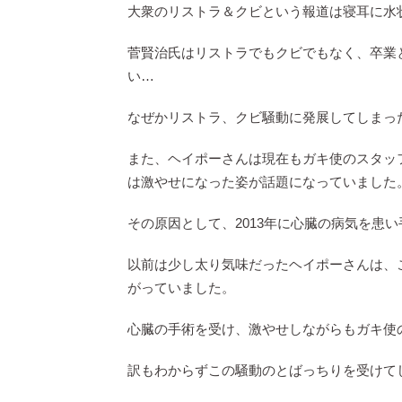
大衆のリストラ＆クビという報道は寝耳に水
菅賢治氏はリストラでもクビでもなく、卒業
い…
なぜかリストラ、クビ騒動に発展してしまっ
また、ヘイポーさんは現在もガキ使のスタッフ
は激やせになった姿が話題になっていました
その原因として、2013年に心臓の病気を患
以前は少し太り気味だったヘイポーさんは、
がっていました。
心臓の手術を受け、激やせしながらもガキ使
訳もわからずこの騒動のとばっちりを受けてしま