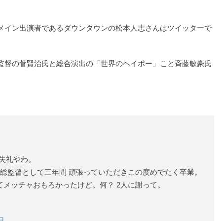
メイン出演者であるダウンタウンの松本人志さんはツイッターで
監督の菅賢治氏と総合演出の「世界のヘイポー」こと斉藤敏豪氏
に失礼やわ。
総監督として三年間 頑張っていただきこの度めでたく卒業。
てメッチャおもろかったけど。何？ 2人に謝って。
日