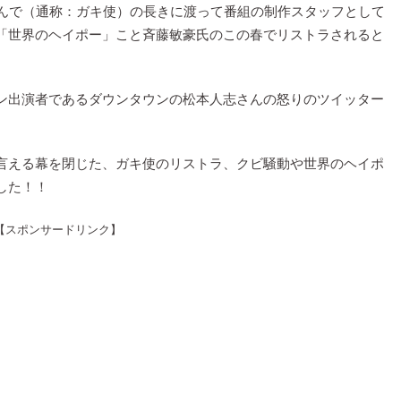
へんで（通称：ガキ使）の長きに渡って番組の制作スタッフとして
「世界のヘイポー」こと斉藤敏豪氏のこの春でリストラされると
ン出演者であるダウンタウンの松本人志さんの怒りのツイッター
言える幕を閉じた、ガキ使のリストラ、クビ騒動や世界のヘイポ
した！！
【スポンサードリンク】