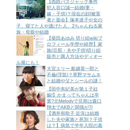
【西鉄バスジャック事件
犯人谷口誠一結婚(妻・
嫁・子供)？現在の顔!被害
者と面会】塚本達子や女の
子、寝てた人や逃げた人、2ちゃんねる家
族・母親や結婚
【柴田あゆみ 切り絵wikiプ
ロフィール学歴や経歴】家
族(旦那・夫や子供)切り絵
販売と購入方法やディオー
ル展にも！
大宮エリー 船越英一郎と
不倫(浮気)？草野マサムネ
と結婚や父とシールの謎！
【田中有紀美が第１子妊
娠!】かまってちゃんは卒
業?元Melodyで旦那は森口
翔太でAKBと関係が?!
【酒井和歌子 近況は結婚
した夫や家族と死別？子供
は？】病気で半年入院の真