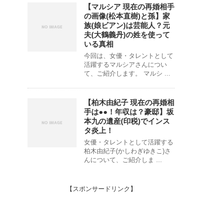
【マルシア 現在の再婚相手
の画像(松本直樹)と孫】家
族(娘ビアン)は芸能人？元
夫(大鶴義丹)の姓を使って
いる真相
今回は、女優・タレントとして
活躍するマルシアさんについ
て、ご紹介します。 マルシ ...
【柏木由紀子 現在の再婚相
手は●●！年収は？豪邸】坂
本九の遺産(印税)でインス
タ炎上！
女優・タレントとして活躍する
柏木由紀子(かしわぎゆきこ)さ
んについて、ご紹介しま ...
【スポンサードリンク】