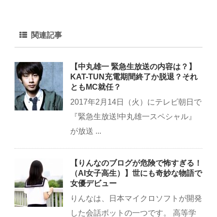
関連記事
【中丸雄一 緊急生放送の内容は？】
KAT-TUN充電期間終了か脱退？それ
ともMC就任？
2017年2月14日（火）にテレビ朝日で
『緊急生放送!中丸雄一スペシャル』
が放送 ...
【りんなのブログが危険で怖すぎる！
（AI女子高生）】世にも奇妙な物語で
女優デビュー
りんなは、日本マイクロソフトが開発
した会話ボットの一つです。 高等学