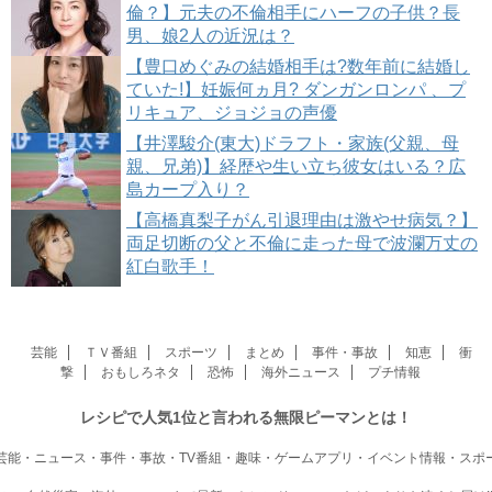
倫？】元夫の不倫相手にハーフの子供？長
男、娘2人の近況は？
【豊口めぐみの結婚相手は?数年前に結婚し
ていた!】妊娠何ヵ月? ダンガンロンパ 、プ
リキュア、ジョジョの声優
【井澤駿介(東大)ドラフト・家族(父親、母
親、兄弟)】経歴や生い立ち彼女はいる？広
島カープ入り？
【高橋真梨子がん引退理由は激やせ病気？】
両足切断の父と不倫に走った母で波瀾万丈の
紅白歌手！
芸能
ＴＶ番組
スポーツ
まとめ
事件・事故
知恵
衝
撃
おもしろネタ
恐怖
海外ニュース
プチ情報
レシピで人気1位と言われる無限ピーマンとは！
芸能・ニュース・事件・事故・TV番組・趣味・ゲームアプリ・イベント情報・スポ