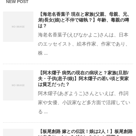
NEW POST
【海老名香葉子 現在と家族(父親、母親、兄、
弟)長女(娘)と不仲で確執？】年齢、毒親の噂
は？
海老名香葉子(えびなかよこ)さんは、日本
のエッセイスト、絵本作家、作家であり、
株 ...
【阿木燿子 病気の現在の病状と？家族(旦那/
夫・子供(息子/娘)】阿木燿子の若い頃と実家
は貧乏だった？
阿木燿子(あぎようこ)さんといえば、作詞
家や女優、小説家など多方面で活躍してい
る ...
【板尾創路 嫁との伝説！娘は2人！】板尾創路