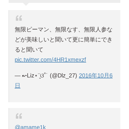
無限ピーマン、無限なす、無限人参な
どが美味しいと聞いて更に簡単にでき
ると聞いて
pic.twitter.com/4HR1xmexzf
— ↜ᏞᎥz⋆¨̮ଓ˚˙ (@Dlz_27)
2016年10月6
日
@amame1k