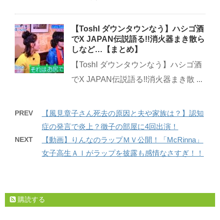
【ToshI ダウンタウンなう】ハシゴ酒
でX JAPAN伝説語る!!消火器まき散ら
しなど…【まとめ】
【ToshI ダウンタウンなう】ハシゴ酒
でX JAPAN伝説語る!!消火器まき散 ...
PREV
【風見章子さん死去の原因と夫や家族は？】認知
症の発言で炎上？徹子の部屋に4回出演！
NEXT
【動画】りんなのラップＭＶ公開！「McRinna」
女子高生ＡＩがラップを披露も感情なさすぎ！！
購読する