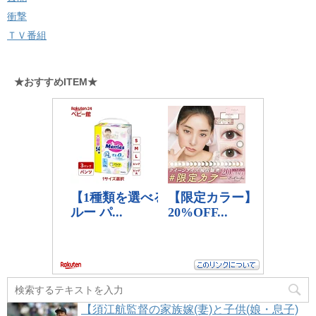
衝撃
ＴＶ番組
★おすすめITEM★
【須江航監督の家族嫁(妻)と子供(娘・息子)