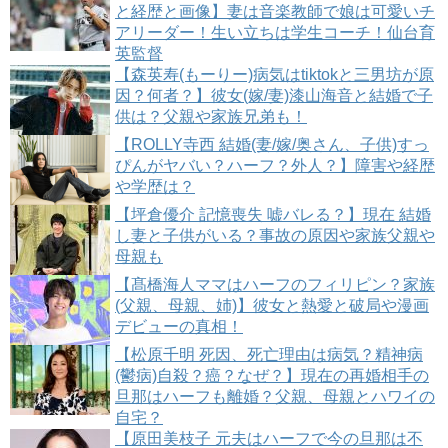
と経歴と画像】妻は音楽教師で娘は可愛いチ
アリーダー！生い立ちは学生コーチ！仙台育
英監督
【森英寿(もーりー)病気はtiktokと三男坊が原
因？何者？】彼女(嫁/妻)漆山海音と結婚で子
供は？父親や家族兄弟も！
【ROLLY寺西 結婚(妻/嫁/奥さん、子供)すっ
ぴんがヤバい？ハーフ？外人？】障害や経歴
や学歴は？
【坪倉優介 記憶喪失 嘘バレる？】現在 結婚
し妻と子供がいる？事故の原因や家族父親や
母親も
【髙橋海人ママはハーフのフィリピン？家族
(父親、母親、姉)】彼女と熱愛と破局や漫画
デビューの真相！
【松原千明 死因、死亡理由は病気？精神病
(鬱病)自殺？癌？なぜ？】現在の再婚相手の
旦那はハーフも離婚？父親、母親とハワイの
自宅？
【原田美枝子 元夫はハーフで今の旦那は不