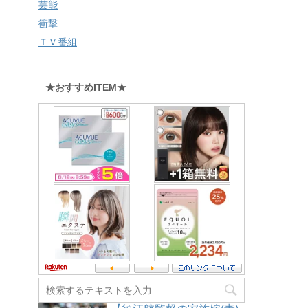
芸能
衝撃
ＴＶ番組
★おすすめITEM★