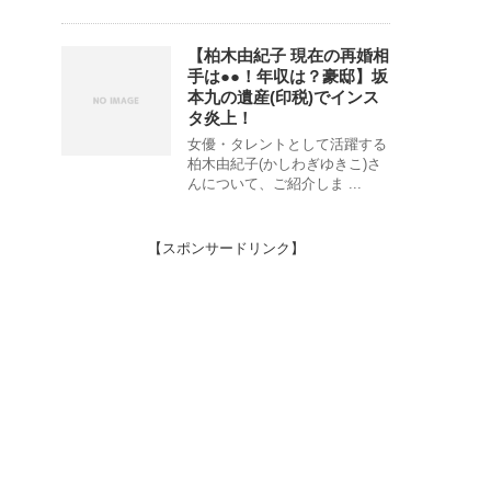
【柏木由紀子 現在の再婚相
手は●●！年収は？豪邸】坂
本九の遺産(印税)でインス
タ炎上！
女優・タレントとして活躍する
柏木由紀子(かしわぎゆきこ)さ
んについて、ご紹介しま ...
【スポンサードリンク】