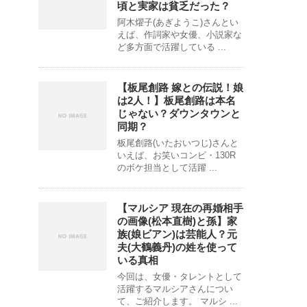
頃と実家は貧乏だった？
阿木燿子(あぎようこ)さんとい
えば、作詞家や女優、小説家な
ど多方面で活躍している ...
【板尾創路 嫁との伝説！娘
は2人！】板尾創路は本名
じゃない？ダウンタウンと
同期？
板尾創路(いたおいつじ)さんと
いえば、お笑いコンビ・130R
のボケ担当として活躍 ...
【マルシア 現在の再婚相手
の画像(松本直樹)と孫】家
族(娘ビアン)は芸能人？元
夫(大鶴義丹)の姓を使って
いる真相
今回は、女優・タレントとして
活躍するマルシアさんについ
て、ご紹介します。 マルシ ...