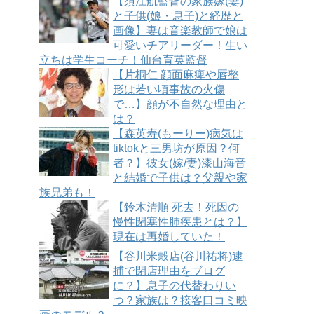
【須江航監督の家族嫁(妻)
と子供(娘・息子)と経歴と
画像】妻は音楽教師で娘は
可愛いチアリーダー！生い
立ちは学生コーチ！仙台育英監督
【片桐仁 顔面麻痺や唇整
形は若い頃事故の火傷
で…】顔が不自然な理由と
は？
【森英寿(もーりー)病気は
tiktokと三男坊が原因？何
者？】彼女(嫁/妻)漆山海音
と結婚で子供は？父親や家
族兄弟も！
【鈴木清順 死去！死因の
慢性閉塞性肺疾患とは？】
現在は再婚していた！
【谷川米穀店(谷川祐将)逮
捕で閉店理由をブログ
に？】息子の代替わりい
つ？家族は？接客口コミ映