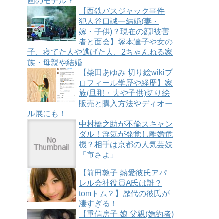
画のモデル？
【西鉄バスジャック事件
犯人谷口誠一結婚(妻・
嫁・子供)？現在の顔!被害
者と面会】塚本達子や女の
子、寝てた人や逃げた人、2ちゃんねる家
族・母親や結婚
【柴田あゆみ 切り絵wikiプ
ロフィール学歴や経歴】家
族(旦那・夫や子供)切り絵
販売と購入方法やディオー
ル展にも！
中村橋之助が不倫スキャン
ダル！浮気が発覚し離婚危
機？相手は京都の人気芸妓
「市さよ」
【前田敦子 熱愛彼氏アパ
レル会社役員A氏は誰？
tomトム？】歴代の彼氏が
凄すぎる！
【重信房子 娘 父親(婚約者)