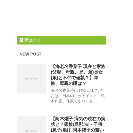
購読する
NEW POST
【海老名香葉子 現在と家族
(父親、母親、兄、弟)長女
(娘)と不仲で確執？】年
齢、毒親の噂は？
海老名香葉子(えびなかよこ)さ
んは、日本のエッセイスト、絵
本作家、作家であり、株 ...
【阿木燿子 病気の現在の病
状と？家族(旦那/夫・子供
(息子/娘)】阿木燿子の若い