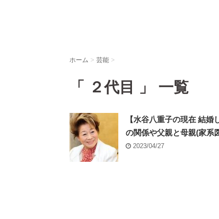
ホーム
>
芸能
>
「 ２代目 」 一覧
【水谷八重子の現在 結婚し
の関係や父親と母親(家系図
2023/04/27