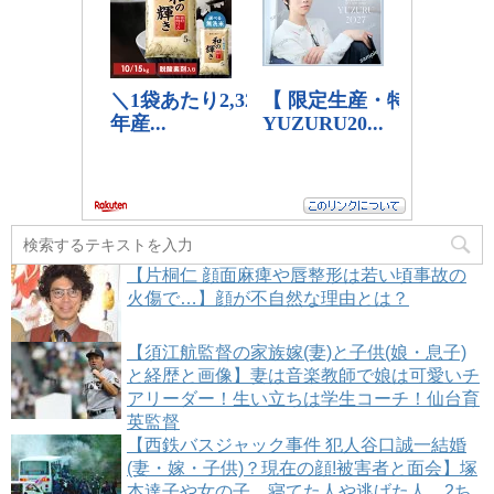
【片桐仁 顔面麻痺や唇整形は若い頃事故の
火傷で…】顔が不自然な理由とは？
【須江航監督の家族嫁(妻)と子供(娘・息子)
と経歴と画像】妻は音楽教師で娘は可愛いチ
アリーダー！生い立ちは学生コーチ！仙台育
英監督
【西鉄バスジャック事件 犯人谷口誠一結婚
(妻・嫁・子供)？現在の顔!被害者と面会】塚
本達子や女の子、寝てた人や逃げた人、2ち