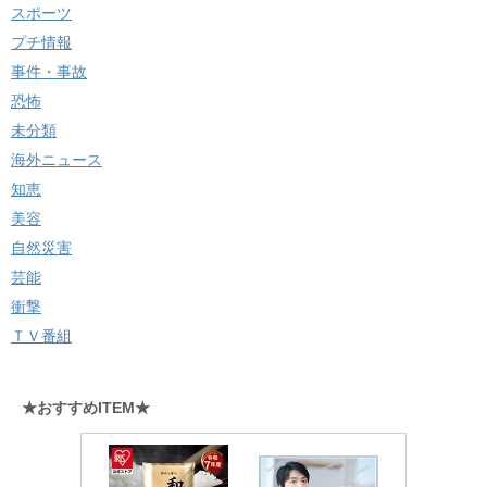
スポーツ
プチ情報
事件・事故
恐怖
未分類
海外ニュース
知恵
美容
自然災害
芸能
衝撃
ＴＶ番組
★おすすめITEM★