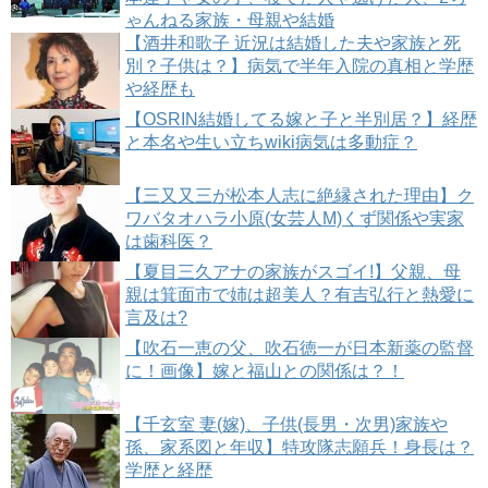
ゃんねる家族・母親や結婚
【酒井和歌子 近況は結婚した夫や家族と死
別？子供は？】病気で半年入院の真相と学歴
や経歴も
【OSRIN結婚してる嫁と子と半別居？】経歴
と本名や生い立ちwiki病気は多動症？
【三又又三が松本人志に絶縁された理由】ク
ワバタオハラ小原(女芸人M)くず関係や実家
は歯科医？
【夏目三久アナの家族がスゴイ!】父親、母
親は箕面市で姉は超美人？有吉弘行と熱愛に
言及は?
【吹石一恵の父、吹石徳一が日本新薬の監督
に！画像】嫁と福山との関係は？！
【千玄室 妻(嫁)、子供(長男・次男)家族や
孫、家系図と年収】特攻隊志願兵！身長は？
学歴と経歴