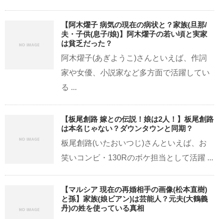
【阿木燿子 病気の現在の病状と？家族(旦那/
夫・子供(息子/娘)】阿木燿子の若い頃と実家
は貧乏だった？
阿木燿子(あぎようこ)さんといえば、作詞
家や女優、小説家など多方面で活躍してい
る ...
【板尾創路 嫁との伝説！娘は2人！】板尾創路
は本名じゃない？ダウンタウンと同期？
板尾創路(いたおいつじ)さんといえば、お
笑いコンビ・130Rのボケ担当として活躍 ...
【マルシア 現在の再婚相手の画像(松本直樹)
と孫】家族(娘ビアン)は芸能人？元夫(大鶴義
丹)の姓を使っている真相