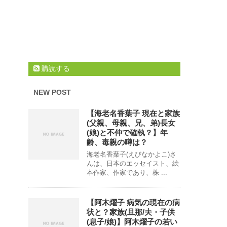
購読する
NEW POST
【海老名香葉子 現在と家族
(父親、母親、兄、弟)長女
(娘)と不仲で確執？】年
齢、毒親の噂は？
海老名香葉子(えびなかよこ)さ
んは、日本のエッセイスト、絵
本作家、作家であり、株 ...
【阿木燿子 病気の現在の病
状と？家族(旦那/夫・子供
(息子/娘)】阿木燿子の若い