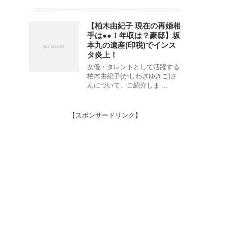
【柏木由紀子 現在の再婚相
手は●●！年収は？豪邸】坂
本九の遺産(印税)でインス
タ炎上！
女優・タレントとして活躍する
柏木由紀子(かしわぎゆきこ)さ
んについて、ご紹介しま ...
【スポンサードリンク】