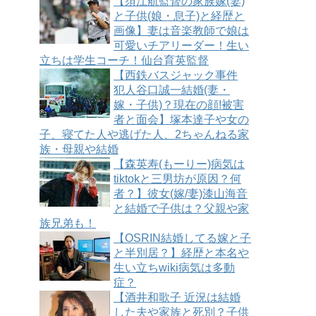
【須江航監督の家族嫁(妻)
と子供(娘・息子)と経歴と
画像】妻は音楽教師で娘は
可愛いチアリーダー！生い
立ちは学生コーチ！仙台育英監督
【西鉄バスジャック事件
犯人谷口誠一結婚(妻・
嫁・子供)？現在の顔!被害
者と面会】塚本達子や女の
子、寝てた人や逃げた人、2ちゃんねる家
族・母親や結婚
【森英寿(もーりー)病気は
tiktokと三男坊が原因？何
者？】彼女(嫁/妻)漆山海音
と結婚で子供は？父親や家
族兄弟も！
【OSRIN結婚してる嫁と子
と半別居？】経歴と本名や
生い立ちwiki病気は多動
症？
【酒井和歌子 近況は結婚
した夫や家族と死別？子供