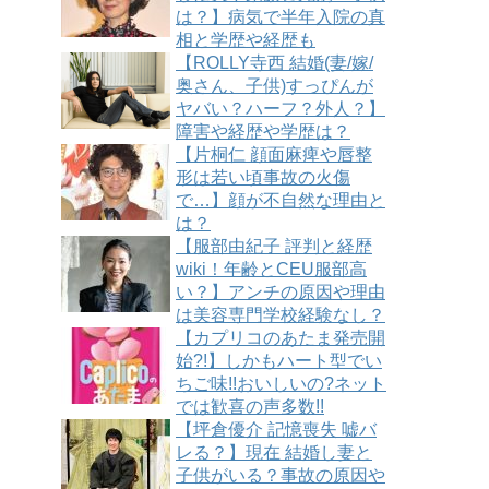
は？】病気で半年入院の真
相と学歴や経歴も
【ROLLY寺西 結婚(妻/嫁/
奥さん、子供)すっぴんが
ヤバい？ハーフ？外人？】
障害や経歴や学歴は？
【片桐仁 顔面麻痺や唇整
形は若い頃事故の火傷
で…】顔が不自然な理由と
は？
【服部由紀子 評判と経歴
wiki！年齢とCEU服部高
い？】アンチの原因や理由
は美容専門学校経験なし？
【カプリコのあたま発売開
始?!】しかもハート型でい
ちご味!!おいしいの?ネット
では歓喜の声多数!!
【坪倉優介 記憶喪失 嘘バ
レる？】現在 結婚し妻と
子供がいる？事故の原因や