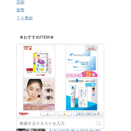
芸能
衝撃
ＴＶ番組
★おすすめITEM★