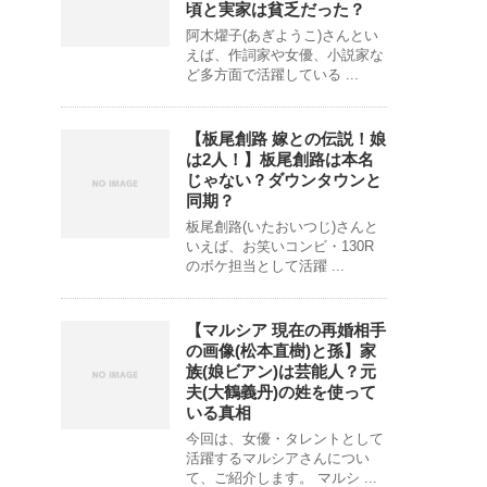
頃と実家は貧乏だった？
阿木燿子(あぎようこ)さんとい
えば、作詞家や女優、小説家な
ど多方面で活躍している ...
【板尾創路 嫁との伝説！娘
は2人！】板尾創路は本名
じゃない？ダウンタウンと
同期？
板尾創路(いたおいつじ)さんと
いえば、お笑いコンビ・130R
のボケ担当として活躍 ...
【マルシア 現在の再婚相手
の画像(松本直樹)と孫】家
族(娘ビアン)は芸能人？元
夫(大鶴義丹)の姓を使って
いる真相
今回は、女優・タレントとして
活躍するマルシアさんについ
て、ご紹介します。 マルシ ...