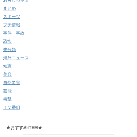
まとめ
スポーツ
プチ情報
事件・事故
恐怖
未分類
海外ニュース
知恵
美容
自然災害
芸能
衝撃
ＴＶ番組
★おすすめITEM★