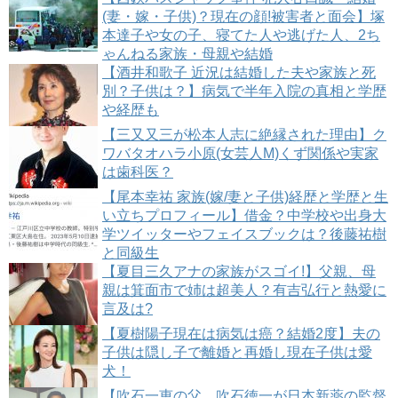
(妻・嫁・子供)？現在の顔!被害者と面会】塚
本達子や女の子、寝てた人や逃げた人、2ち
ゃんねる家族・母親や結婚
【酒井和歌子 近況は結婚した夫や家族と死
別？子供は？】病気で半年入院の真相と学歴
や経歴も
【三又又三が松本人志に絶縁された理由】ク
ワバタオハラ小原(女芸人M)くず関係や実家
は歯科医？
【尾本幸祐 家族(嫁/妻と子供)経歴と学歴と生
い立ちプロフィール】借金？中学校や出身大
学ツイッターやフェイスブックは？後藤祐樹
と同級生
【夏目三久アナの家族がスゴイ!】父親、母
親は箕面市で姉は超美人？有吉弘行と熱愛に
言及は?
【夏樹陽子現在は病気は癌？結婚2度】夫の
子供は隠し子で離婚と再婚し現在子供は愛
犬！
【吹石一恵の父、吹石徳一が日本新薬の監督