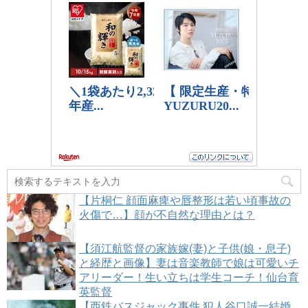
【片桐仁 顔面麻痺や唇整形は若い頃事故の
火傷で…】顔が不自然な理由とは？
【須江航監督の家族嫁(妻)と子供(娘・息子)
と経歴と画像】妻は音楽教師で娘は可愛いチ
アリーダー！生い立ちは学生コーチ！仙台育
英監督
【西鉄バスジャック事件 犯人谷口誠一結婚