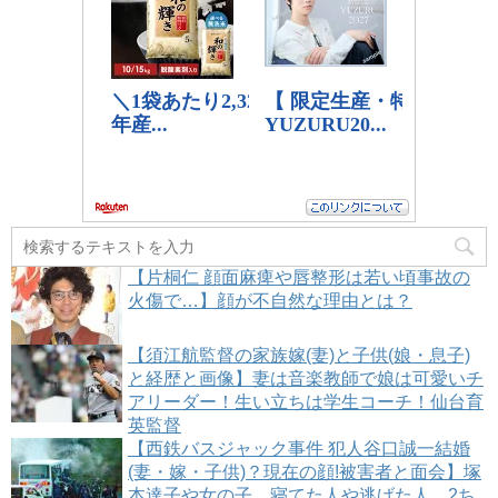
【片桐仁 顔面麻痺や唇整形は若い頃事故の
火傷で…】顔が不自然な理由とは？
【須江航監督の家族嫁(妻)と子供(娘・息子)
と経歴と画像】妻は音楽教師で娘は可愛いチ
アリーダー！生い立ちは学生コーチ！仙台育
英監督
【西鉄バスジャック事件 犯人谷口誠一結婚
(妻・嫁・子供)？現在の顔!被害者と面会】塚
本達子や女の子、寝てた人や逃げた人、2ち