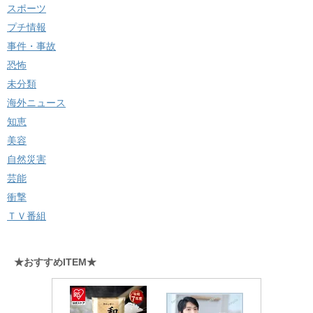
スポーツ
プチ情報
事件・事故
恐怖
未分類
海外ニュース
知恵
美容
自然災害
芸能
衝撃
ＴＶ番組
★おすすめITEM★