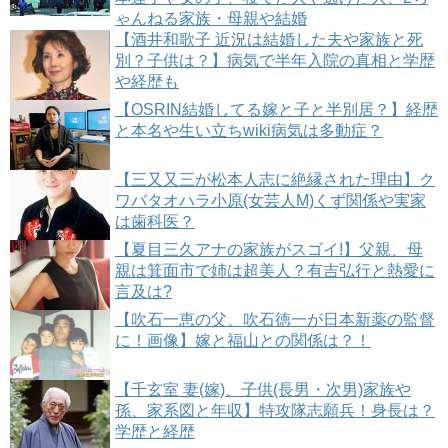
ゃんねる家族・母親や結婚
【酒井和歌子 近況は結婚した夫や家族と死
別？子供は？】病気で半年入院の真相と学歴
や経歴も
【OSRIN結婚してる嫁と子と半別居？】経歴
と本名や生い立ちwiki病気は多動症？
【三又又三が松本人志に絶縁された理由】ク
ワバタオハラ小原(女芸人M)くず関係や実家
は歯科医？
【夏目三久アナの家族がスゴイ!】父親、母
親は箕面市で姉は超美人？有吉弘行と熱愛に
言及は?
【吹石一恵の父、吹石徳一が日本新薬の監督
に！画像】嫁と福山との関係は？！
【千玄室 妻(嫁)、子供(長男・次男)家族や
孫、家系図と年収】特攻隊志願兵！身長は？
学歴と経歴