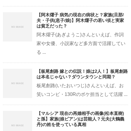
【阿木燿子 病気の現在の病状と？家族(旦那/
夫・子供(息子/娘)】阿木燿子の若い頃と実家
は貧乏だった？
阿木燿子(あぎようこ)さんといえば、作詞
家や女優、小説家など多方面で活躍してい
る ...
【板尾創路 嫁との伝説！娘は2人！】板尾創路
は本名じゃない？ダウンタウンと同期？
板尾創路(いたおいつじ)さんといえば、お
笑いコンビ・130Rのボケ担当として活躍 ...
【マルシア 現在の再婚相手の画像(松本直樹)
と孫】家族(娘ビアン)は芸能人？元夫(大鶴義
丹)の姓を使っている真相