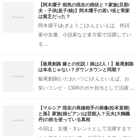
【阿木燿子 病気の現在の病状と？家族(旦那/
夫・子供(息子/娘)】阿木燿子の若い頃と実家
は貧乏だった？
阿木燿子(あぎようこ)さんといえば、作詞
家や女優、小説家など多方面で活躍してい
る ...
【板尾創路 嫁との伝説！娘は2人！】板尾創路
は本名じゃない？ダウンタウンと同期？
板尾創路(いたおいつじ)さんといえば、お
笑いコンビ・130Rのボケ担当として活躍 ...
【マルシア 現在の再婚相手の画像(松本直樹)
と孫】家族(娘ビアン)は芸能人？元夫(大鶴義
丹)の姓を使っている真相
今回は、女優・タレントとして活躍するマ