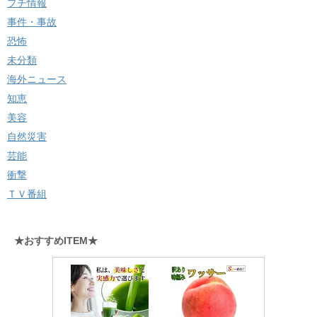
プチ情報
事件・事故
恐怖
未分類
海外ニュース
知恵
美容
自然災害
芸能
衝撃
ＴＶ番組
★おすすめITEM★