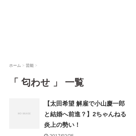
ホーム
>
芸能
>
「 匂わせ 」 一覧
【太田希望 解雇で小山慶一郎
と結婚へ前進？】2ちゃんねる
炎上の勢い！