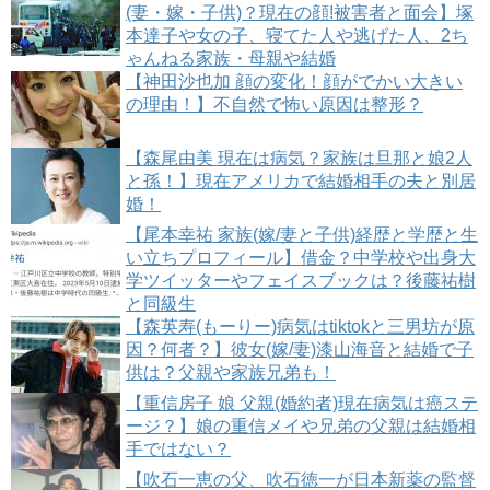
(妻・嫁・子供)？現在の顔!被害者と面会】塚
本達子や女の子、寝てた人や逃げた人、2ち
ゃんねる家族・母親や結婚
【神田沙也加 顔の変化！顔がでかい大きい
の理由！】不自然で怖い原因は整形？
【森尾由美 現在は病気？家族は旦那と娘2人
と孫！】現在アメリカで結婚相手の夫と別居
婚！
【尾本幸祐 家族(嫁/妻と子供)経歴と学歴と生
い立ちプロフィール】借金？中学校や出身大
学ツイッターやフェイスブックは？後藤祐樹
と同級生
【森英寿(もーりー)病気はtiktokと三男坊が原
因？何者？】彼女(嫁/妻)漆山海音と結婚で子
供は？父親や家族兄弟も！
【重信房子 娘 父親(婚約者)現在病気は癌ステ
ージ？】娘の重信メイや兄弟の父親は結婚相
手ではない？
【吹石一恵の父、吹石徳一が日本新薬の監督