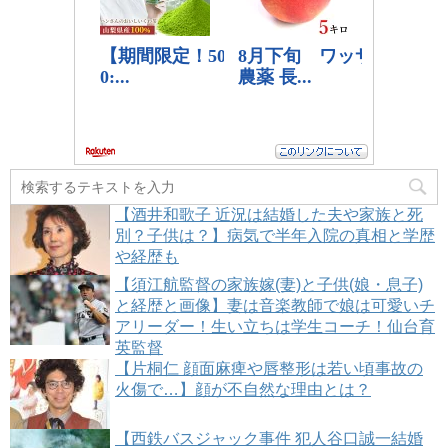
【酒井和歌子 近況は結婚した夫や家族と死
別？子供は？】病気で半年入院の真相と学歴
や経歴も
【須江航監督の家族嫁(妻)と子供(娘・息子)
と経歴と画像】妻は音楽教師で娘は可愛いチ
アリーダー！生い立ちは学生コーチ！仙台育
英監督
【片桐仁 顔面麻痺や唇整形は若い頃事故の
火傷で…】顔が不自然な理由とは？
【西鉄バスジャック事件 犯人谷口誠一結婚