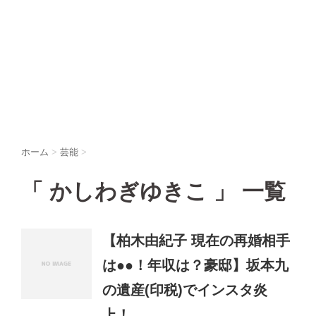
ホーム
>
芸能
>
「 かしわぎゆきこ 」 一覧
【柏木由紀子 現在の再婚相手
は●●！年収は？豪邸】坂本九
の遺産(印税)でインスタ炎
上！