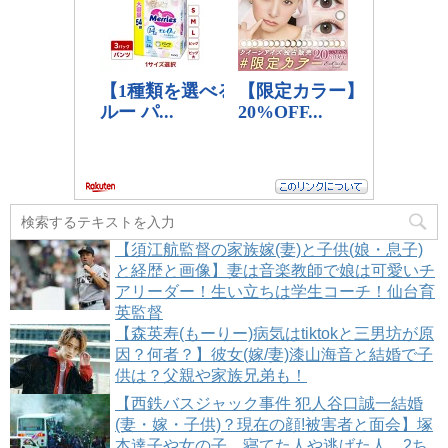
【須江航監督の家族嫁(妻)と子供(娘・息子)
と経歴と画像】妻は音楽教師で娘は可愛いチ
アリーダー！生い立ちは学生コーチ！仙台育
英監督
【森英寿(もーりー)病気はtiktokと三男坊が原
因？何者？】彼女(嫁/妻)漆山海音と結婚で子
供は？父親や家族兄弟も！
【西鉄バスジャック事件 犯人谷口誠一結婚
(妻・嫁・子供)？現在の顔!被害者と面会】塚
本達子や女の子、寝てた人や逃げた人、2ち