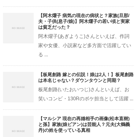
【阿木燿子 病気の現在の病状と？家族(旦那/
夫・子供(息子/娘)】阿木燿子の若い頃と実家
は貧乏だった？
阿木燿子(あぎようこ)さんといえば、作詞
家や女優、小説家など多方面で活躍してい
る ...
【板尾創路 嫁との伝説！娘は2人！】板尾創路
は本名じゃない？ダウンタウンと同期？
板尾創路(いたおいつじ)さんといえば、お
笑いコンビ・130Rのボケ担当として活躍 ...
【マルシア 現在の再婚相手の画像(松本直樹)
と孫】家族(娘ビアン)は芸能人？元夫(大鶴義
丹)の姓を使っている真相