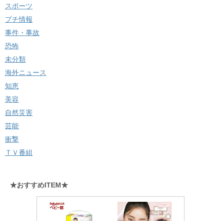
スポーツ
プチ情報
事件・事故
恐怖
未分類
海外ニュース
知恵
美容
自然災害
芸能
衝撃
ＴＶ番組
★おすすめITEM★