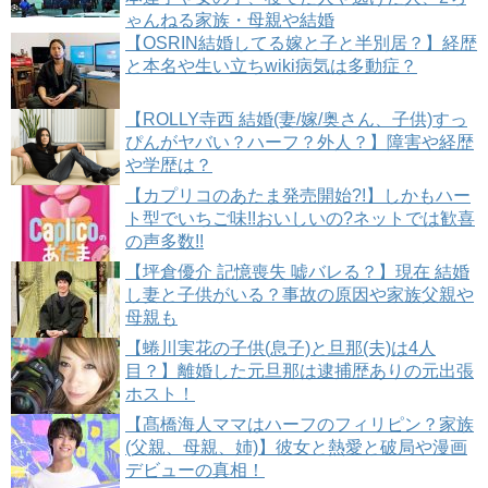
ゃんねる家族・母親や結婚
【OSRIN結婚してる嫁と子と半別居？】経歴
と本名や生い立ちwiki病気は多動症？
【ROLLY寺西 結婚(妻/嫁/奥さん、子供)すっ
ぴんがヤバい？ハーフ？外人？】障害や経歴
や学歴は？
【カプリコのあたま発売開始?!】しかもハー
ト型でいちご味!!おいしいの?ネットでは歓喜
の声多数!!
【坪倉優介 記憶喪失 嘘バレる？】現在 結婚
し妻と子供がいる？事故の原因や家族父親や
母親も
【蜷川実花の子供(息子)と旦那(夫)は4人
目？】離婚した元旦那は逮捕歴ありの元出張
ホスト！
【髙橋海人ママはハーフのフィリピン？家族
(父親、母親、姉)】彼女と熱愛と破局や漫画
デビューの真相！