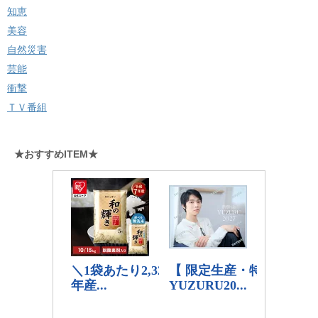
知恵
美容
自然災害
芸能
衝撃
ＴＶ番組
★おすすめITEM★