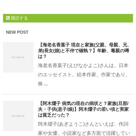
購読する
NEW POST
【海老名香葉子 現在と家族(父親、母親、兄、
弟)長女(娘)と不仲で確執？】年齢、毒親の噂
は？
海老名香葉子(えびなかよこ)さんは、日本
のエッセイスト、絵本作家、作家であり、
株 ...
【阿木燿子 病気の現在の病状と？家族(旦那/
夫・子供(息子/娘)】阿木燿子の若い頃と実家
は貧乏だった？
阿木燿子(あぎようこ)さんといえば、作詞
家や女優、小説家など多方面で活躍してい