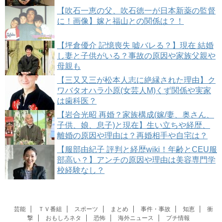
【吹石一恵の父、吹石徳一が日本新薬の監督
に！画像】嫁と福山との関係は？！
【坪倉優介 記憶喪失 嘘バレる？】現在 結婚
し妻と子供がいる？事故の原因や家族父親や
母親も
【三又又三が松本人志に絶縁された理由】ク
ワバタオハラ小原(女芸人M)くず関係や実家
は歯科医？
【岩合光昭 再婚？家族構成(嫁/妻、奥さん、
子供、娘、息子)と現在】生い立ちや経歴、
離婚の原因や理由は？再婚相手や自宅は？
【服部由紀子 評判と経歴wiki！年齢とCEU服
部高い？】アンチの原因や理由は美容専門学
校経験なし？
芸能
ＴＶ番組
スポーツ
まとめ
事件・事故
知恵
衝
撃
おもしろネタ
恐怖
海外ニュース
プチ情報