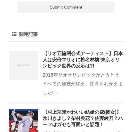
関連記事
【リオ五輪閉会式アーティスト】日本
人は安倍マリオに椎名林檎!東京オリ
ンピック世界の反応は?!
2016年リオオリンピックがとうとう
すべての競技が終え、閉幕をむかえま
した!! ...
【村上宗隆かわいい結婚の嫁(彼女)】
氷川きよし？柴村典花？佐藤綾乃？ハ
ーフはガセも可愛いと話題！