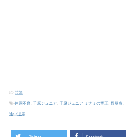
-
芸能
-
体調不良
,
千原ジュニア
,
千原ジュニア ミナミの帝王
,
胃腸炎
,
途中退席