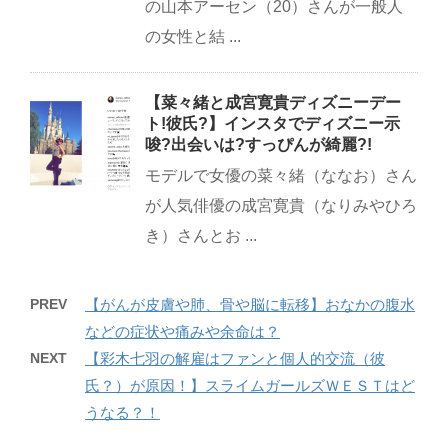
の山本アーセン（20）さんが一般人
の女性と結 ...
【菜々緒と成宮寛貴ディズニーデー
ト!彼氏?】インスタでディズニー示
唆?出会いは?すっぴんが綺麗?!
モデルで女優の菜々緒（ななお）さん
が人気俳優の成宮寛貴（なりみやひろ
き）さんとお ...
PREV
【がんが皮膚や肺、骨や脳に転移】おなかの腹水
などの症状や痛みや余命は？
NEXT
【彩木七羽の解雇はファンと個人的交流（彼
氏？）が原因！】スライムガールズＷＥＳＴはど
うなる？！