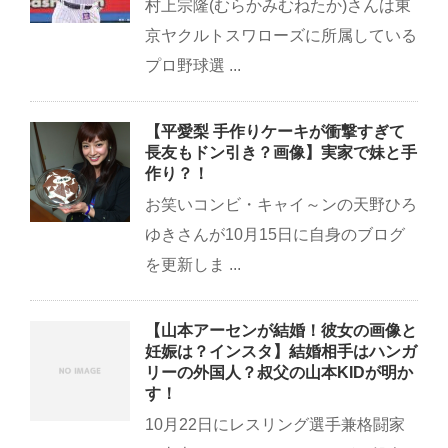
村上宗隆(むらかみむねたか)さんは東
京ヤクルトスワローズに所属している
プロ野球選 ...
【平愛梨 手作りケーキが衝撃すぎて
長友もドン引き？画像】実家で妹と手
作り？！
お笑いコンビ・キャイ～ンの天野ひろ
ゆきさんが10月15日に自身のブログ
を更新しま ...
【山本アーセンが結婚！彼女の画像と
妊娠は？インスタ】結婚相手はハンガ
リーの外国人？叔父の山本KIDが明か
す！
10月22日にレスリング選手兼格闘家