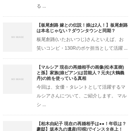
る ...
【板尾創路 嫁との伝説！娘は2人！】板尾創路
は本名じゃない？ダウンタウンと同期？
板尾創路(いたおいつじ)さんといえば、お
笑いコンビ・130Rのボケ担当として活躍 ...
【マルシア 現在の再婚相手の画像(松本直樹)
と孫】家族(娘ビアン)は芸能人？元夫(大鶴義
丹)の姓を使っている真相
今回は、女優・タレントとして活躍するマ
ルシアさんについて、ご紹介します。 マル
シ ...
【柏木由紀子 現在の再婚相手は●●！年収は？
豪邸】坂本九の遺産(印税)でインスタ炎上！