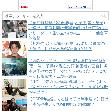
【須江航監督の家族嫁(妻)と子供(娘・息子)
と経歴と画像】妻は音楽教師で娘は可愛いチ
アリーダー！生い立ちは学生コーチ！仙台育
英監督
【片桐仁 顔面麻痺や唇整形は若い頃事故の
火傷で…】顔が不自然な理由とは？
【西鉄バスジャック事件 犯人谷口誠一結婚
(妻・嫁・子供)？現在の顔!被害者と面会】塚
本達子や女の子、寝てた人や逃げた人、2ち
ゃんねる家族・母親や結婚
【ROLLY寺西 結婚(妻/嫁/奥さん、子供)すっ
ぴんがヤバい？ハーフ？外人？】障害や経歴
や学歴は？
【OSRIN結婚してる嫁と子と半別居？】経歴
と本名や生い立ちwiki病気は多動症？