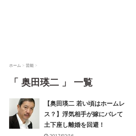
ホーム
>
芸能
>
「 奥田瑛二 」 一覧
【奥田瑛二 若い頃はホームレ
ス？】浮気相手が嫁にバレて
土下座し離婚を回避！