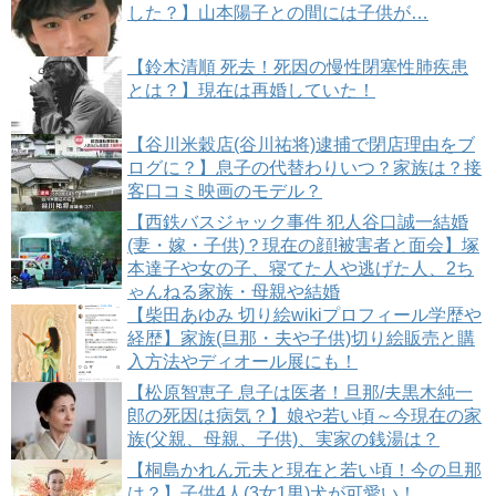
した？】山本陽子との間には子供が…
【鈴木清順 死去！死因の慢性閉塞性肺疾患
とは？】現在は再婚していた！
【谷川米穀店(谷川祐将)逮捕で閉店理由をブ
ログに？】息子の代替わりいつ？家族は？接
客口コミ映画のモデル？
【西鉄バスジャック事件 犯人谷口誠一結婚
(妻・嫁・子供)？現在の顔!被害者と面会】塚
本達子や女の子、寝てた人や逃げた人、2ち
ゃんねる家族・母親や結婚
【柴田あゆみ 切り絵wikiプロフィール学歴や
経歴】家族(旦那・夫や子供)切り絵販売と購
入方法やディオール展にも！
【松原智恵子 息子は医者！旦那/夫黒木純一
郎の死因は病気？】娘や若い頃～今現在の家
族(父親、母親、子供)、実家の銭湯は？
【桐島かれん元夫と現在と若い頃！今の旦那
は？】子供4人(3女1男)犬が可愛い！