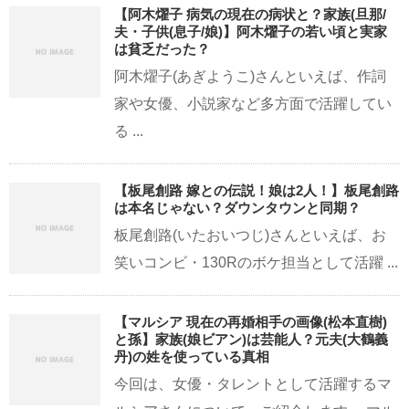
【阿木燿子 病気の現在の病状と？家族(旦那/
夫・子供(息子/娘)】阿木燿子の若い頃と実家
は貧乏だった？
阿木燿子(あぎようこ)さんといえば、作詞
家や女優、小説家など多方面で活躍してい
る ...
【板尾創路 嫁との伝説！娘は2人！】板尾創路
は本名じゃない？ダウンタウンと同期？
板尾創路(いたおいつじ)さんといえば、お
笑いコンビ・130Rのボケ担当として活躍 ...
【マルシア 現在の再婚相手の画像(松本直樹)
と孫】家族(娘ビアン)は芸能人？元夫(大鶴義
丹)の姓を使っている真相
今回は、女優・タレントとして活躍するマ