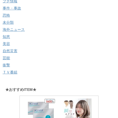
プチ情報
事件・事故
恐怖
未分類
海外ニュース
知恵
美容
自然災害
芸能
衝撃
ＴＶ番組
★おすすめITEM★