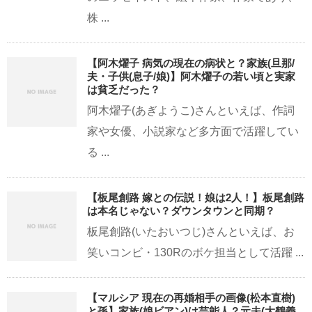
株 ...
【阿木燿子 病気の現在の病状と？家族(旦那/
夫・子供(息子/娘)】阿木燿子の若い頃と実家
は貧乏だった？
阿木燿子(あぎようこ)さんといえば、作詞
家や女優、小説家など多方面で活躍してい
る ...
【板尾創路 嫁との伝説！娘は2人！】板尾創路
は本名じゃない？ダウンタウンと同期？
板尾創路(いたおいつじ)さんといえば、お
笑いコンビ・130Rのボケ担当として活躍 ...
【マルシア 現在の再婚相手の画像(松本直樹)
と孫】家族(娘ビアン)は芸能人？元夫(大鶴義