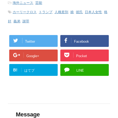
-
海外ニュース
,
芸能
-
カーリークロス
,
トランプ
,
人種差別
,
娘
,
彼氏
,
日本人女性
,
格
好
,
義弟
,
謝罪
Twitter
Facebook
Google+
Pocket
B!
はてブ
LINE
Message