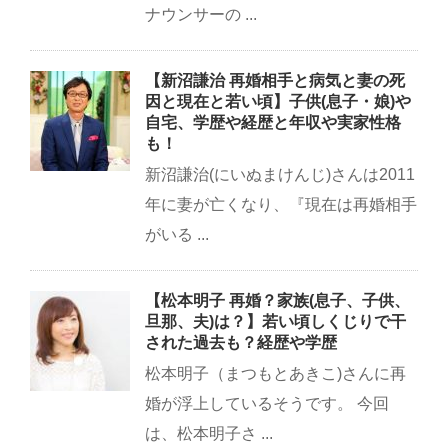
ナウンサーの ...
【新沼謙治 再婚相手と病気と妻の死
因と現在と若い頃】子供(息子・娘)や
自宅、学歴や経歴と年収や実家性格
も！
新沼謙治(にいぬまけんじ)さんは2011
年に妻が亡くなり、『現在は再婚相手
がいる ...
【松本明子 再婚？家族(息子、子供、
旦那、夫)は？】若い頃しくじりで干
された過去も？経歴や学歴
松本明子（まつもとあきこ)さんに再
婚が浮上しているそうです。 今回
は、松本明子さ ...