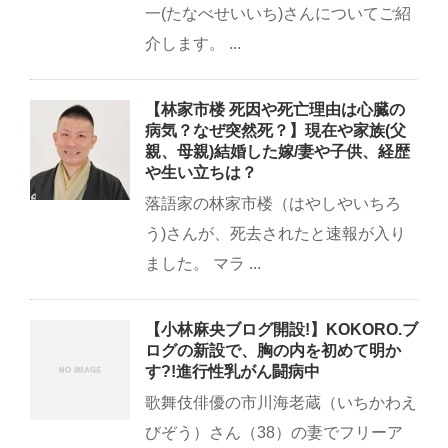
一(たなべせいいち)さんについてご紹
介します。 ...
【林家市楼 死因や死亡理由は心臓の
病気？なぜ突然死？】現在や家族(父
親、母親)結婚した嫁/妻や子供、経歴
や生い立ちは？
落語家の林家市楼（はやしやいちろ
う)さんが、死去されたと速報が入り
ました。 マラ ...
【小林麻央ブログ開設!】KOKORO.ブ
ログの新設で、胸の内を初めて明か
す?!進行性乳がん闘病中
歌舞伎俳優の市川海老蔵（いちかわえ
びぞう）さん（38）の妻でフリーア