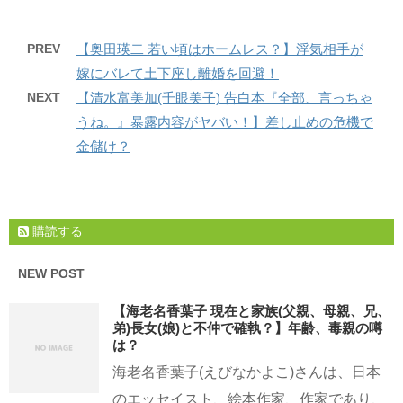
PREV
【奥田瑛二 若い頃はホームレス？】浮気相手が
嫁にバレて土下座し離婚を回避！
NEXT
【清水富美加(千眼美子) 告白本『全部、言っちゃ
うね。』暴露内容がヤバい！】差し止めの危機で
金儲け？
購読する
NEW POST
【海老名香葉子 現在と家族(父親、母親、兄、
弟)長女(娘)と不仲で確執？】年齢、毒親の噂
は？
海老名香葉子(えびなかよこ)さんは、日本
のエッセイスト、絵本作家、作家であり、