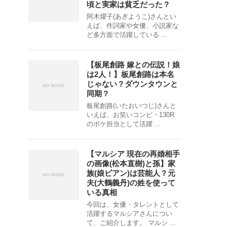
頃と実家は貧乏だった？
阿木燿子(あぎようこ)さんとい
えば、作詞家や女優、小説家な
ど多方面で活躍している ...
【板尾創路 嫁との伝説！娘
は2人！】板尾創路は本名
じゃない？ダウンタウンと
同期？
板尾創路(いたおいつじ)さんと
いえば、お笑いコンビ・130R
のボケ担当として活躍 ...
【マルシア 現在の再婚相手
の画像(松本直樹)と孫】家
族(娘ビアン)は芸能人？元
夫(大鶴義丹)の姓を使って
いる真相
今回は、女優・タレントとして
活躍するマルシアさんについ
て、ご紹介します。 マルシ ...