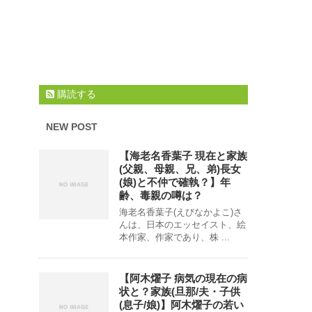
購読する
NEW POST
【海老名香葉子 現在と家族
(父親、母親、兄、弟)長女
(娘)と不仲で確執？】年
齢、毒親の噂は？
海老名香葉子(えびなかよこ)さ
んは、日本のエッセイスト、絵
本作家、作家であり、株 ...
【阿木燿子 病気の現在の病
状と？家族(旦那/夫・子供
(息子/娘)】阿木燿子の若い