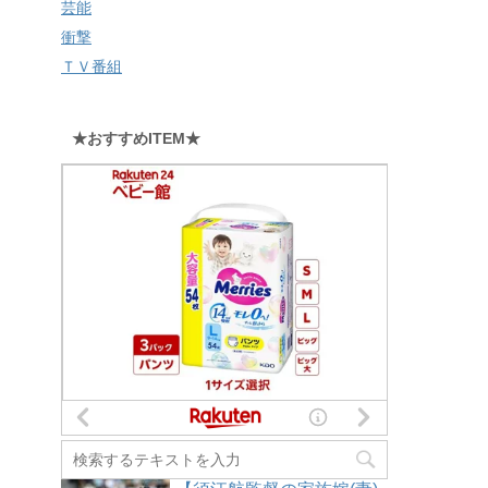
芸能
衝撃
ＴＶ番組
★おすすめITEM★