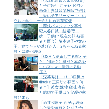
【須江航監督の家族嫁(妻)
と子供(娘・息子)と経歴と
画像】妻は音楽教師で娘は
可愛いチアリーダー！生い
立ちは学生コーチ！仙台育英監督
【西鉄バスジャック事件
犯人谷口誠一結婚(妻・
嫁・子供)？現在の顔!被害
者と面会】塚本達子や女の
子、寝てた人や逃げた人、2ちゃんねる家
族・母親や結婚
【OSRIN結婚してる嫁と子
と半別居？】経歴と本名や
生い立ちwiki病気は多動
症？
【森英寿(もーりー)病気は
tiktokと三男坊が原因？何
者？】彼女(嫁/妻)漆山海音
と結婚で子供は？父親や家
族兄弟も！
【酒井和歌子 近況は結婚
した夫や家族と死別？子供