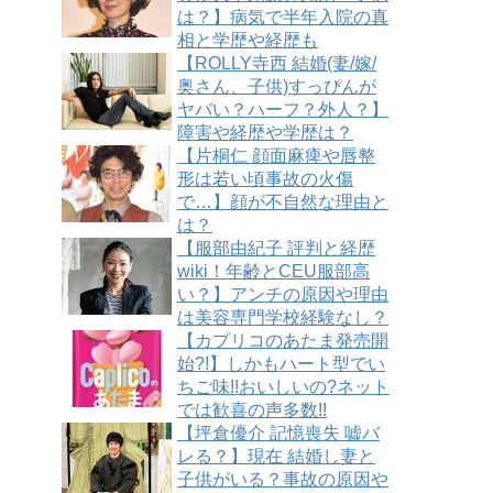
は？】病気で半年入院の真
相と学歴や経歴も
【ROLLY寺西 結婚(妻/嫁/
奥さん、子供)すっぴんが
ヤバい？ハーフ？外人？】
障害や経歴や学歴は？
【片桐仁 顔面麻痺や唇整
形は若い頃事故の火傷
で…】顔が不自然な理由と
は？
【服部由紀子 評判と経歴
wiki！年齢とCEU服部高
い？】アンチの原因や理由
は美容専門学校経験なし？
【カプリコのあたま発売開
始?!】しかもハート型でい
ちご味!!おいしいの?ネット
では歓喜の声多数!!
【坪倉優介 記憶喪失 嘘バ
レる？】現在 結婚し妻と
子供がいる？事故の原因や