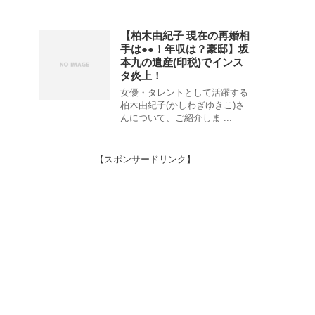
【柏木由紀子 現在の再婚相
手は●●！年収は？豪邸】坂
本九の遺産(印税)でインス
タ炎上！
女優・タレントとして活躍する
柏木由紀子(かしわぎゆきこ)さ
んについて、ご紹介しま ...
【スポンサードリンク】