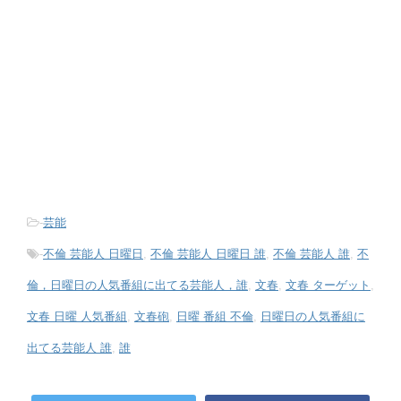
-
芸能
-
不倫 芸能人 日曜日
,
不倫 芸能人 日曜日 誰
,
不倫 芸能人 誰
,
不
倫，日曜日の人気番組に出てる芸能人，誰
,
文春
,
文春 ターゲット
,
文春 日曜 人気番組
,
文春砲
,
日曜 番組 不倫
,
日曜日の人気番組に
出てる芸能人 誰
,
誰