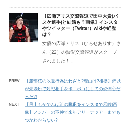
【広瀬アリス交際報道で田中大貴(バ
スケ選手)と結婚も？画像】インスタ
やツイッター（Twitter）wikiや経歴
は？
女優の広瀬アリス（ひろせありす）さ
ん（22）の熱愛交際報道がスクープ
されました！ ...
PREV
【服部桜の敗退行為はわざと?理由は?相撲】錦城
が先場所で対戦相手をボコボコにしての恐怖心だ
った?!
NEXT
【最上もがでんぱ組の脱退をインスタで示唆!画
像】メンバーの不仲で来年アリーナツアーまでも
つかわからない?!