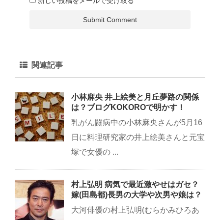
新しい投稿をメールで受け取る
関連記事
小林麻央 井上絵美と月丘夢路の関係
は？ブログKOKOROで明かす！
乳がん闘病中の小林麻央さんが5月16
日に料理研究家の井上絵美さんと元宝
塚で女優の ...
村上弘明 病気で最近激やせはガセ？
嫁(田島都)長男の大学や次男や娘は？
大河俳優の村上弘明(むらかみひろあ