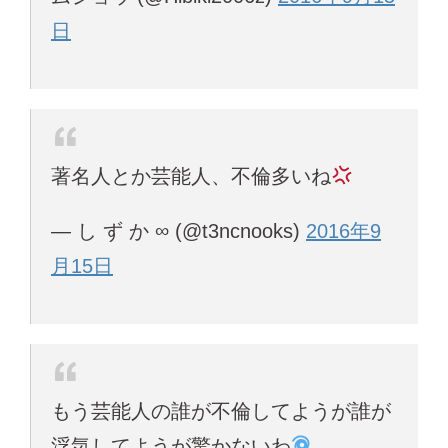
日
著名人とか芸能人、不倫多いね
— ‍し ‍ず ‍か ∞ (@t3ncnooks)
2016年9
月15日
もう芸能人の誰が不倫してようが誰が
浮気してようが驚かないわ