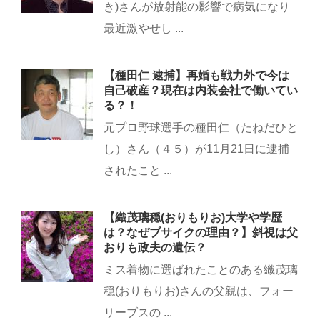
き)さんが放射能の影響で病気になり
最近激やせし ...
【種田仁 逮捕】再婚も戦力外で今は
自己破産？現在は内装会社で働いてい
る？！
元プロ野球選手の種田仁（たねだひと
し）さん（４５）が11月21日に逮捕
されたこと ...
【織茂璃穏(おりもりお)大学や学歴
は？なぜブサイクの理由？】斜視は父
おりも政夫の遺伝？
ミス着物に選ばれたことのある織茂璃
穏(おりもりお)さんの父親は、フォー
リーブスの ...