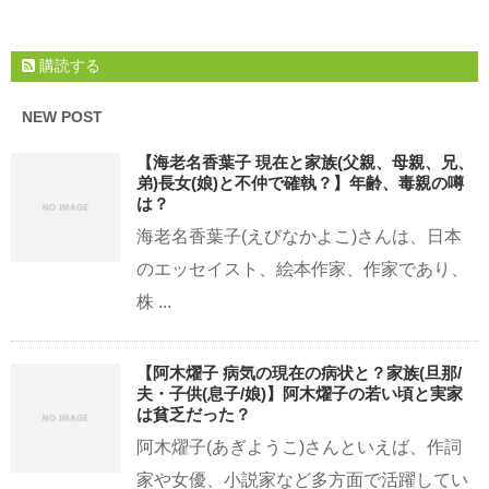
購読する
NEW POST
【海老名香葉子 現在と家族(父親、母親、兄、
弟)長女(娘)と不仲で確執？】年齢、毒親の噂
は？
海老名香葉子(えびなかよこ)さんは、日本
のエッセイスト、絵本作家、作家であり、
株 ...
【阿木燿子 病気の現在の病状と？家族(旦那/
夫・子供(息子/娘)】阿木燿子の若い頃と実家
は貧乏だった？
阿木燿子(あぎようこ)さんといえば、作詞
家や女優、小説家など多方面で活躍してい