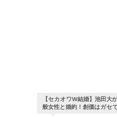
【セカオワW結婚】池田大がさお
般女性と婚約！創価はガセでW