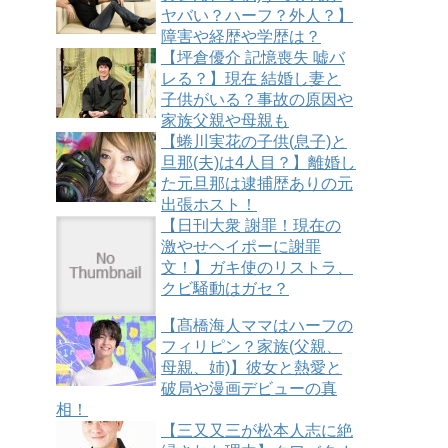
ヤバい？ハーフ？外人？】
障害や経歴や学歴は？
【坪倉優介 記憶喪失 嘘バ
レる？】現在 結婚し妻と
子供がいる？事故の原因や
家族父親や母親も
【蜷川実花の子供(息子)と
旦那(夫)は4人目？】離婚し
た元旦那は逮捕歴ありの元
出張ホスト！
【日刊大衆 謝罪！現在の
激やせヘイポーに謝罪
文！】ガキ使のリストラ、
クビ騒動はガセ？
【髙橋海人ママはハーフの
フィリピン？家族(父親、
母親、姉)】彼女と熱愛と
破局や漫画デビューの真
相！
【三又又三が松本人志に絶