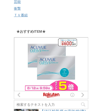
芸能
衝撃
ＴＶ番組
★おすすめITEM★