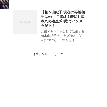
【柏木由紀子 現在の再婚相
手は●●！年収は？豪邸】坂
本九の遺産(印税)でインス
タ炎上！
女優・タレントとして活躍する
柏木由紀子(かしわぎゆきこ)さ
んについて、ご紹介しま ...
【スポンサードリンク】