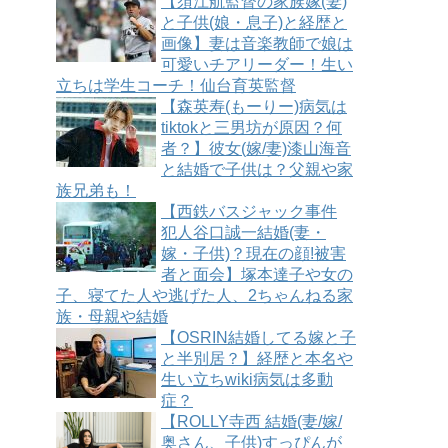
【須江航監督の家族嫁(妻)
と子供(娘・息子)と経歴と
画像】妻は音楽教師で娘は
可愛いチアリーダー！生い
立ちは学生コーチ！仙台育英監督
【森英寿(もーりー)病気は
tiktokと三男坊が原因？何
者？】彼女(嫁/妻)漆山海音
と結婚で子供は？父親や家
族兄弟も！
【西鉄バスジャック事件
犯人谷口誠一結婚(妻・
嫁・子供)？現在の顔!被害
者と面会】塚本達子や女の
子、寝てた人や逃げた人、2ちゃんねる家
族・母親や結婚
【OSRIN結婚してる嫁と子
と半別居？】経歴と本名や
生い立ちwiki病気は多動
症？
【ROLLY寺西 結婚(妻/嫁/
奥さん、子供)すっぴんが