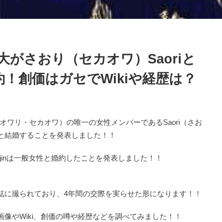
がさおり（セカオワ）Saoriと
婚約！創価はガセでWikiや経歴は？
イノオワリ・セカオワ）の唯一の女性メンバーであるSaori（さお
と結婚することを発表しました！！
jinは一般女性と婚約したことを発表しました！！
誌に撮られており、4年間の交際を実らせた形になります！！
像やWiki、創価の噂や経歴などを調べてみました！！