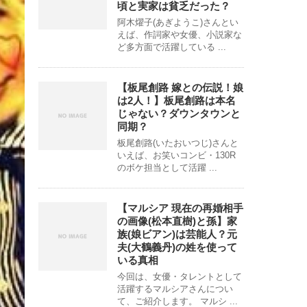
頃と実家は貧乏だった？
阿木燿子(あぎようこ)さんとい
えば、作詞家や女優、小説家な
ど多方面で活躍している ...
【板尾創路 嫁との伝説！娘
は2人！】板尾創路は本名
じゃない？ダウンタウンと
同期？
板尾創路(いたおいつじ)さんと
いえば、お笑いコンビ・130R
のボケ担当として活躍 ...
【マルシア 現在の再婚相手
の画像(松本直樹)と孫】家
族(娘ビアン)は芸能人？元
夫(大鶴義丹)の姓を使って
いる真相
今回は、女優・タレントとして
活躍するマルシアさんについ
て、ご紹介します。 マルシ ...